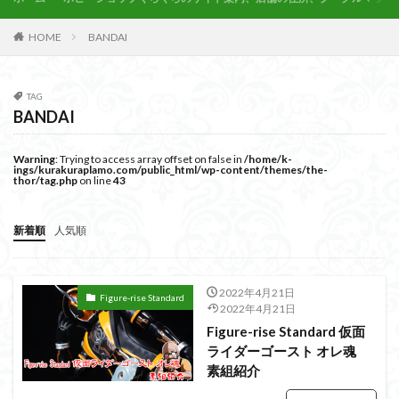
PUIPUI
Re incarnation
Reincarnation
RG
SD
SDCS
SDEX
SDW
SDWヒーローズ
HOME
BANDAI
SDガンダム
SDクロスシルエット
SDワールドヒーローズ
SEED
SEEDFREEDOM
TAG
show up
Supreme
ULTIMAGEAR
BANDAI
ULTRAMAN SUIT
Urdr-Hunt
wave
YOASOBI
Warning
: Trying to access array offset on false in
/home/k-
くらくらの挑戦状2021
くらくらコンペ
ings/kurakuraplamo.com/public_html/wp-content/themes/the-
thor/tag.php
on line
43
くらくらプラモアイギス
くらくらプラモコンペ
くらくら・オブザデッドコンペ
新着順
人気順
くらくら・オブザデッドプラモコンペ
くらくら創彩少女庭園コンペ
2022年4月21日
くらくら塗装初めセット2022
アイドルマスター
Figure-rise Standard
2022年4月21日
アイドルマスターシャイニーカラーズ
アイマス
Figure-rise Standard 仮面
ライダーゴースト オレ魂
アギト
アスカ
アリスギア・アイギス
素組紹介
アリス・ギア・アイギス
アーマードコア