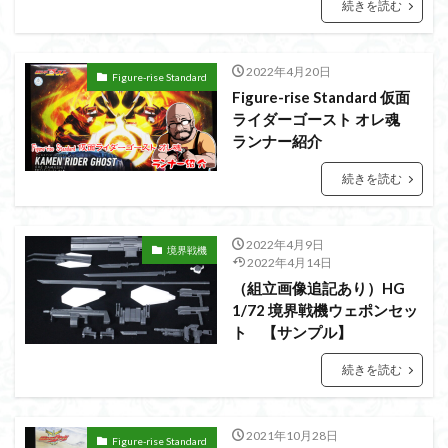
アーマード・コア
ウマ娘
ウルズハント
続きを読む
ウルトラマン
ウルトラマンZ
エクスプローリングラボネイチャー
エルガイム
2022年4月20日
Figure-rise Standard
エンドオブヒーローズ
エヴァ
Figure-rise Standard 仮面
エヴァンゲリオン
ライダーゴースト オレ魂
オリジン
オルフェンズ
オーガス
ランナー紹介
ガオガイガー
ガンダム
ガンダムSEED
続きを読む
ガンダムW
ガンダムアーティファクト
ガンダムＳＥＥＤ
ガンプラ
ガンプラレビュー
2022年4月9日
ガンｘソード
ガールガンレディ
キングヘイロー
境界戦機
2022年4月14日
クウガ
ククルスドアン
クロスシルエット
（組立画像追記あり）HG
グッドスマイルカンパニー
グランゾート
ゲッター
1/72 境界戦機ウェポンセッ
ト 【サンプル】
ゲッターアーク
ゲート処理
ゲート処理追加
コトブキヤ
コピック塗装
コラボ
続きを読む
コードビースト
ゴジラ
ゴーダンナー
サムネ
サムライトルーパー
サンプル
ザク陣営
2021年10月28日
Figure-rise Standard