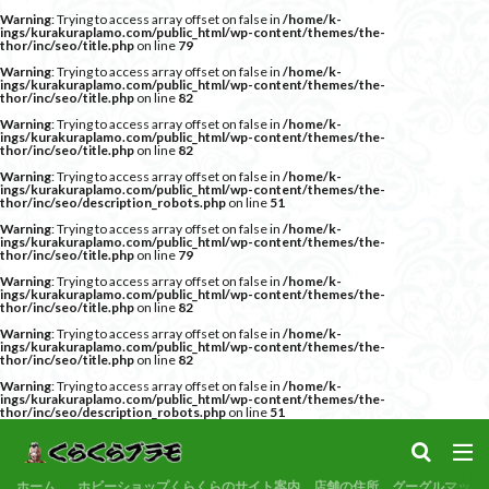
Warning
: Trying to access array offset on false in
/home/k-
サンプル
素組代行
コトブキヤ
バンダイ
コンペ
ings/kurakuraplamo.com/public_html/wp-content/themes/the-
thor/inc/seo/title.php
on line
79
カテゴリー
Warning
: Trying to access array offset on false in
/home/k-
ings/kurakuraplamo.com/public_html/wp-content/themes/the-
thor/inc/seo/title.php
on line
82
Warning
: Trying to access array offset on false in
/home/k-
ings/kurakuraplamo.com/public_html/wp-content/themes/the-
thor/inc/seo/title.php
on line
82
タグ
Warning
: Trying to access array offset on false in
/home/k-
ings/kurakuraplamo.com/public_html/wp-content/themes/the-
30MF
30MM
30MP
30MS
86
thor/inc/seo/description_robots.php
on line
51
Warning
: Trying to access array offset on false in
/home/k-
ACVI
Amplified
Amplified IMGN
BANDAI
ings/kurakuraplamo.com/public_html/wp-content/themes/the-
thor/inc/seo/title.php
on line
79
BB戦士
CS
EG
END OF HEROES
Warning
: Trying to access array offset on false in
/home/k-
ings/kurakuraplamo.com/public_html/wp-content/themes/the-
EXスタンダード
FA:G
Fate
thor/inc/seo/title.php
on line
82
Figure-rise Standard
Figure-rise Standard Amplified
Warning
: Trying to access array offset on false in
/home/k-
ings/kurakuraplamo.com/public_html/wp-content/themes/the-
thor/inc/seo/title.php
on line
82
Figure-riseLABO
FULL MECHANICS
GQuuuuuuX
Warning
: Trying to access array offset on false in
/home/k-
HG
HGCE
HGUC
Imaginary Skeleton
ings/kurakuraplamo.com/public_html/wp-content/themes/the-
thor/inc/seo/description_robots.php
on line
51
MG
MGEX
MGSD
MODEROID
MSD
Netflix
PG
PLAMATEA
PLAMAX
PLUM
ホーム
ホビーショップくらくらのサイト案内、店舗の住所、グーグルマップ