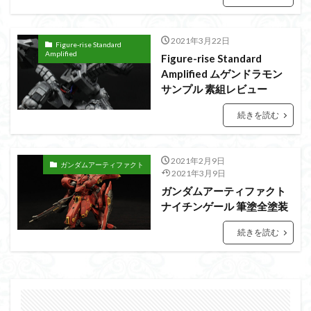
フォーゼ
フルメカニクス
フル塗装
フレームアームズ・ガール
2021年3月22日
Figure-rise Standard
フレームミュージック・ガール
ブレンパワード
Amplified
Figure-rise Standard
プラノサウルス
プラフィア
プラモ
Amplified ムゲンドラモン
サンプル 素組レビュー
プラモデル
プラモ紹介
プレミアムバンダイ
ヘキサギア
ベルセルク
ホビーショップくらくら
続きを読む
ボトムズ
ポケモン
マクロス
マクロスF
マクロスΔ
マクロスデルタ
マクロスプラス
2021年2月9日
ガンダムアーティファクト
マクロス７
マジンガーZ
2021年3月9日
マックスファクトリー
ガンダムアーティファクト
ムーミンハウス
メガミデバイス
メッキ風塗装
ナイチンゲール 筆塗全塗装
モデロイド
モルカー
ヤマト
続きを読む
ヤマトよ永遠に REBEL3199
ランナー
ランナー紹介
レビュー
ワタル
ワンピース
ヱヴァンゲリヲン
一番くじ
三国創傑伝
仮面ライダー
仮面ライダーアギト