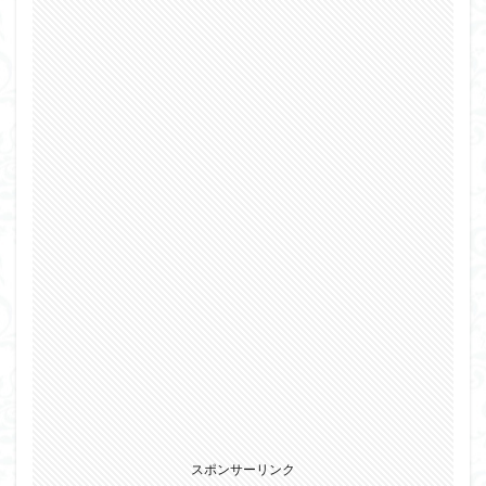
仮面ライダードライブ
仮面ライダーブレイド
侵略ロボ
倉持ｷｮｰﾘｭｰ
元祖SD
全塗装
内容紹介
勇者王
化石
塗装
塗装組立キット
境界戦機
展示
平成ザクジム合戦R4
平成ザクジム合戦くらくら
平成ザクジム合戦くらくらR
平成ザクジム合戦くらくらR3
平成ザクジム合戦くらくらR4
平成ザクジム合戦くらくらR6
平成ザクジム合戦くらくらR7
楽園追放
横浜ガンダム
橘猫工業
機動動姫
水星の魔女
筆塗
筆塗り
簡単フィニッシュ
素組
素組レビュー
素組代行
素組代行キット一覧
素組代行サービス
素組依頼
素組画像
素組紹介
組み立てました
組み立て代行
スポンサーリンク