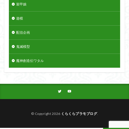
装甲娘
遊模
配信企画
鬼滅模型
魔神創造伝ワタル
© Copyright 2026
くらくらプラモブログ
.