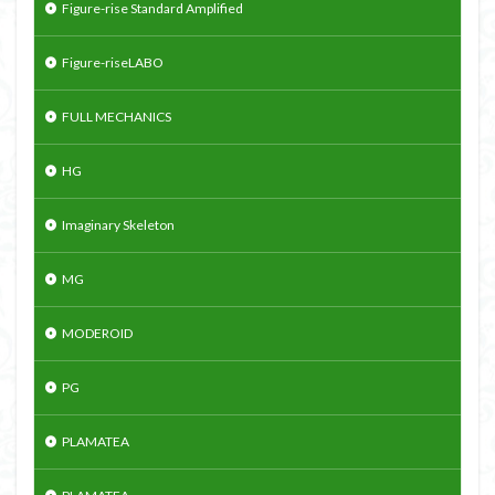
Figure-rise Standard Amplified
Figure-riseLABO
FULL MECHANICS
HG
Imaginary Skeleton
MG
MODEROID
PG
PLAMATEA