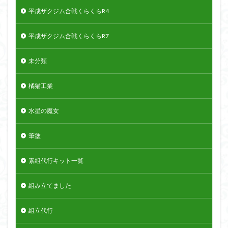
平成ザクジム合戦くらくらR4
平成ザクジム合戦くらくらR7
未分類
橘猫工業
水星の魔女
筆塗
素組代行キット一覧
組み立てました
組立代行