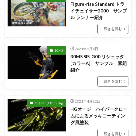
シタデル
シタデルカラー
シャニマス
Figure-rise Standard トラ
イチェイサー2000 サンプ
シンエヴァンゲリオン
シンデュアリティ
ル ランナー紹介
シン・エヴァンゲリオン劇場版
ジム陣営
続きを読む
ジークアクス
スクウェア・エニックス
スターウォーズ
ストラクチャーアーツ
スパロボ
スパロボＯＧ
スミ入れ
スーパーロボット大戦
2021年9月4日
30MS
30MS SIS-G00 リシェッタ
スーパーロボット大戦OG
セブンイレブン
[カラーA] サンプル 素組
ゼノギアス
ゾンビノイド
ダイスdeシタデル
紹介
ダメージ表現
チトセリウム
ティタノマキア
続きを読む
ディアゴスティーニ
デジモン
ドラゴンボール
ドラゴンボールZ
ナイチンゲール
ナデシコ
2021年4月22日
ハイパークロームAg
バトローグ
バンダイ
ハイパークロームAg
HGオージ ハイパークロー
パトレイバー
パーツ紹介
ビルドメタバース
ムによるメッキコーティン
ファフナー
フィギュア
グ風塗装
フィギュアライズスタンダード
フィギュアライズ・ラボ
続きを読む