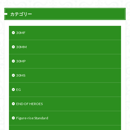
カテゴリー
30MF
30MM
30MP
30MS
EG
END OF HEROES
Figure-rise Standard