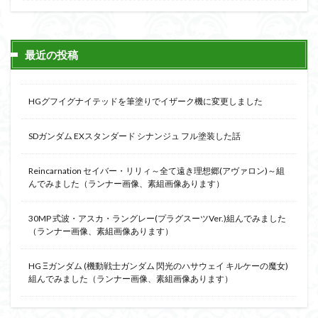
組み立て依頼
組立代行
組立依頼
蒼穹のファフナー
装甲娘
輝羅鋼
途中経過
遊戯王
遊模
配信特別企画
最近の投稿
鉄血のオルフェンズ
閃光のハサウェイ
食玩
鬼滅の刃
魔神創造伝ワタル
魔神英雄伝ワタル
HGグフイグナイテッドを筆塗りでイザーク機に変更しました
魔装機神
龍神丸
龍騎
ＨＧ
ＭＧ
SDガンダム EXスタンダード シナンジュ フル塗装した話
ＲＧ
ＳＲＷ
Reincarnation セイバー・リリィ～全て遠き理想郷(アヴァロン)～組
検索
んでみました（ランナー画像、素組画像あります）
30MP 式波・アスカ・ラングレー(プラグスーツVer.)組んでみました
（ランナー画像、素組画像あります）
HG Ξガンダム (機動戦士ガンダム 閃光のハサウェイ キルケーの魔女)
組んでみました（ランナー画像、素組画像あります）