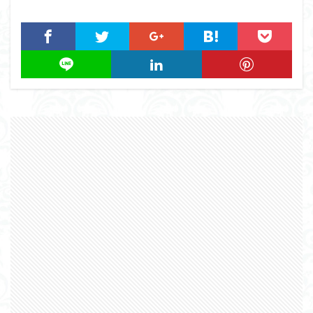
組み立て依頼
組立代行
組立依頼
蒼穹のファフナー
装甲娘
輝羅鋼
途中経過
遊戯王
遊模
配信特別企画
鉄血のオルフェンズ
閃光のハサウェイ
食玩
鬼滅の刃
魔神創造伝ワタル
魔神英雄伝ワタル
魔装機神
龍神丸
龍騎
ＨＧ
ＭＧ
ＲＧ
ＳＲＷ
検索