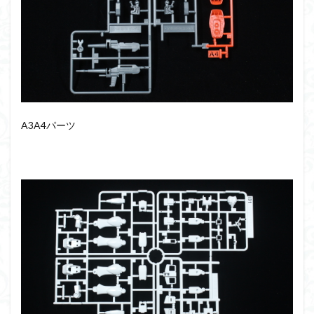
シタデル
シタデルカラー
シャニマス
シンエヴァンゲリオン
シンデュアリティ
シン・エヴァンゲリオン劇場版
ジム陣営
ジークアクス
スクウェア・エニックス
スターウォーズ
ストラクチャーアーツ
スパロボ
スパロボＯＧ
スミ入れ
スーパーロボット大戦
A3A4パーツ
スーパーロボット大戦OG
セブンイレブン
ゼノギアス
ゾンビノイド
ダイスdeシタデル
ダメージ表現
チトセリウム
ティタノマキア
ディアゴスティーニ
デジモン
ドラゴンボール
ドラゴンボールZ
ナイチンゲール
ナデシコ
ハイパークロームAg
バトローグ
バンダイ
パトレイバー
パーツ紹介
ビルドメタバース
ファフナー
フィギュア
フィギュアライズスタンダード
フィギュアライズ・ラボ