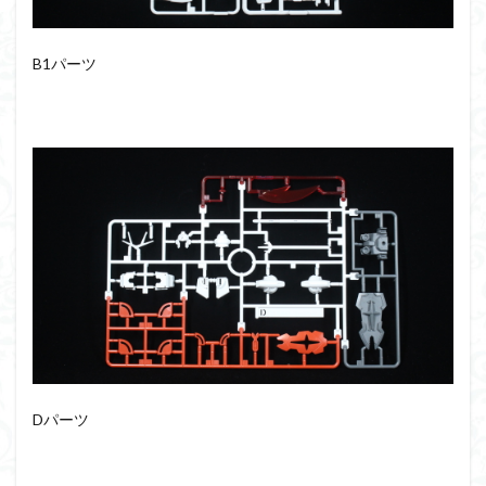
フォーゼ
フルメカニクス
フル塗装
フレームアームズ・ガール
B1パーツ
フレームミュージック・ガール
ブレンパワード
プラノサウルス
プラフィア
プラモ
プラモデル
プラモ紹介
プレミアムバンダイ
ヘキサギア
ベルセルク
ホビーショップくらくら
ボトムズ
ポケモン
マクロス
マクロスF
マクロスΔ
マクロスデルタ
マクロスプラス
マクロス７
マジンガーZ
マックスファクトリー
ムーミンハウス
メガミデバイス
メッキ風塗装
モデロイド
モルカー
ヤマト
ヤマトよ永遠に REBEL3199
ランナー
ランナー紹介
レビュー
ワタル
ワンピース
Dパーツ
ヱヴァンゲリヲン
一番くじ
三国創傑伝
仮面ライダー
仮面ライダーアギト