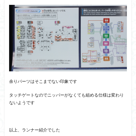
仮面ライダードライブ
仮面ライダーブレイド
侵略ロボ
倉持ｷｮｰﾘｭｰ
元祖SD
全塗装
内容紹介
勇者王
化石
塗装
塗装組立キット
境界戦機
展示
平成ザクジム合戦R4
平成ザクジム合戦くらくら
平成ザクジム合戦くらくらR
平成ザクジム合戦くらくらR3
平成ザクジム合戦くらくらR4
平成ザクジム合戦くらくらR6
余りパーツはそこまでない印象です
平成ザクジム合戦くらくらR7
楽園追放
タッチゲートなのでニッパーがなくても組める仕様は変わり
横浜ガンダム
橘猫工業
機動動姫
水星の魔女
ないようです
筆塗
筆塗り
簡単フィニッシュ
素組
素組レビュー
素組代行
素組代行キット一覧
素組代行サービス
素組依頼
素組画像
以上、ランナー紹介でした
素組紹介
組み立てました
組み立て代行