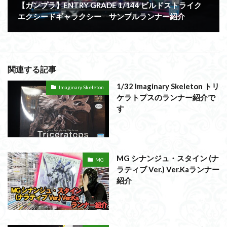
【ガンプラ】ENTRY GRADE 1/144 ビルドストライク
エクシードギャラクシー サンプルランナー紹介
関連する記事
1/32 Imaginary Skeleton トリ
Imaginary Skeleton
ケラトプスのランナー紹介で
す
MG シナンジュ・スタイン (ナ
MG
ラティブ Ver.) Ver.Kaランナー
紹介