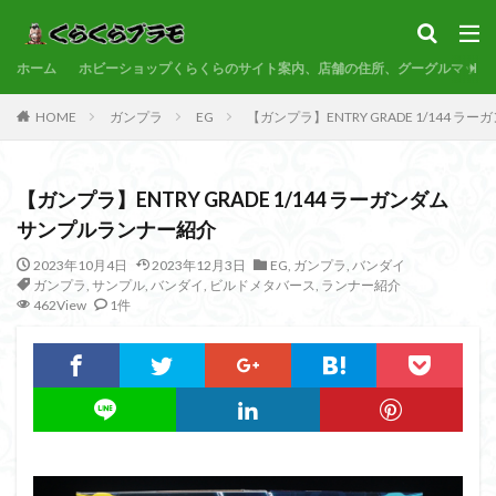
サンプル
素組代行
コトブキヤ
バンダイ
コンペ
ホーム
カテゴリー
ホビーショップくらくらのサイト案内、店舗の住所、グーグルマップ
HOME
ガンプラ
EG
【ガンプラ】ENTRY GRADE 1/144
タグ
【ガンプラ】ENTRY GRADE 1/144 ラーガンダム
30MF
30MM
30MP
30MS
86
サンプルランナー紹介
ACVI
Amplified
Amplified IMGN
BANDAI
2023年10月4日
2023年12月3日
EG
,
ガンプラ
,
バンダイ
BB戦士
CS
EG
END OF HEROES
ガンプラ
,
サンプル
,
バンダイ
,
ビルドメタバース
,
ランナー紹介
EXスタンダード
FA:G
Fate
462View
1件
Figure-rise Standard
Figure-rise Standard Amplified
Figure-riseLABO
FULL MECHANICS
GQuuuuuuX
HG
HGCE
HGUC
Imaginary Skeleton
MG
MGEX
MGSD
MODEROID
MSD
Netflix
PG
PLAMATEA
PLAMAX
PLUM