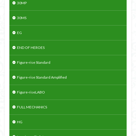
30MP
30MS
EG
END OF HEROES
Figure-rise Standard
Figure-rise Standard Amplified
Figure-riseLABO
FULL MECHANICS
HG