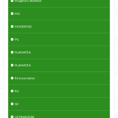
Imaginary Skeleton
MG
MODEROID
PG
PLAMATEA
PLAMATEA
Re incarnation
RG
SD
ULTIMAGEAR