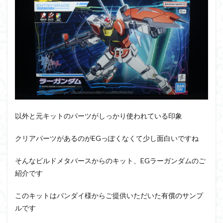
PUIPUI
Re incarnation
Reincarnation
RG
SD
SDCS
SDEX
SDW
SDWヒーローズ
SDガンダム
SDクロスシルエット
SDワールドヒーローズ
SEED
SEEDFREEDOM
show up
Supreme
ULTIMAGEAR
ULTRAMAN SUIT
Urdr-Hunt
wave
YOASOBI
くらくらの挑戦状2021
くらくらコンペ
くらくらプラモアイギス
くらくらプラモコンペ
以外と元キットのパーツがしっかり使われている印象
くらくら・オブザデッドコンペ
くらくら・オブザデッドプラモコンペ
クリアパーツがあるのがEGっぽくなくて少し面白いですね
くらくら創彩少女庭園コンペ
そんなビルドメタバースからのキット、EGラーガンダムのご
くらくら塗装初めセット2022
アイドルマスター
紹介です
アイドルマスターシャイニーカラーズ
アイマス
このキットはバンダイ様からご提供いただいた有償のサンプ
アギト
アスカ
アリスギア・アイギス
ルです
アリス・ギア・アイギス
アーマードコア