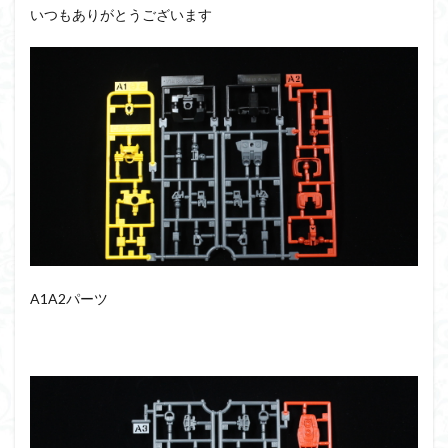
アーマード・コア
ウマ娘
ウルズハント
いつもありがとうございます
ウルトラマン
ウルトラマンZ
エクスプローリングラボネイチャー
エルガイム
エンドオブヒーローズ
エヴァ
エヴァンゲリオン
オリジン
オルフェンズ
オーガス
ガオガイガー
ガンダム
ガンダムSEED
ガンダムW
ガンダムアーティファクト
ガンダムＳＥＥＤ
ガンプラ
ガンプラレビュー
ガンｘソード
ガールガンレディ
キングヘイロー
クウガ
ククルスドアン
クロスシルエット
A1A2パーツ
グッドスマイルカンパニー
グランゾート
ゲッター
ゲッターアーク
ゲート処理
ゲート処理追加
コトブキヤ
コピック塗装
コラボ
コードビースト
ゴジラ
ゴーダンナー
サムネ
サムライトルーパー
サンプル
ザク陣営