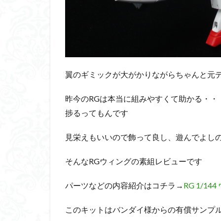
平成ザクジム合戦
横浜ガンダム
素組レビュー
素組紹介
組
蒼穹のファフナー
翼のギミックが大がかりながらちゃんと元
鉄血のオルフェン
魔装機神
龍
昨今のRGは本当に組みやすくて助かる・・
捗るってもんです
見栄えもいいので飾って良し、遊んでよし
そんなRGウィングの素組レビューです
パーツなどの内容紹介はコチラ→
RG 1/
このキットはバンダイ様からの有償サンプ