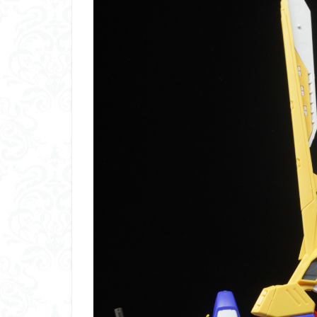
くらくらプラモア
くらくら・オブザ
アイドルマスター
アリスギア・アイ
ウルズハント
エンドオブヒーロ
ガオガイガー
ガンダムＳＥＥＤ
キングヘイロー
グランゾート
コピック塗装
サンプル
ザ
シンデュアリティ
スターウォーズ
スーパーロボット