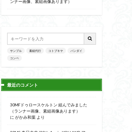
楽園追放
ンナー画像、素組画像あります）
ニッシュ
素組
素組画像
画
魔神英雄伝ワタル
サンプル
素組代行
コトブキヤ
バンダイ
コンペ
最近のコメント
30MFドゥロースケルトン 組んでみました
（ランナー画像、素組画像あります）
に
がかみ和葉
より