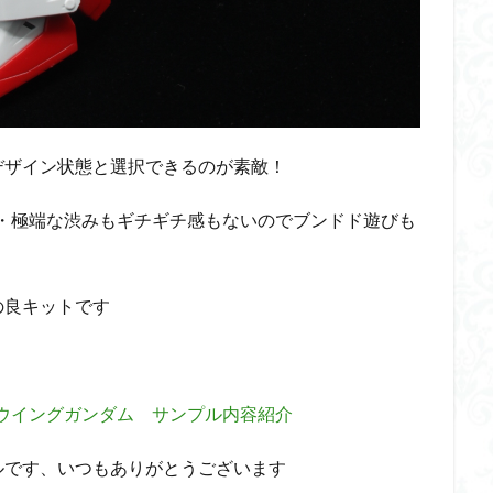
くらくらR4
平成ザクジム合戦くらくらR6
平成ザクジム合戦くらくらR7
橘猫工業
機動動姫
水星の魔女
筆塗
筆塗り
簡単フィ
素組代行
素組代行キット一覧
素組代行サービス
素組依頼
み立てました
組み立て代行
組み立て依頼
組立代行
組立依頼
装甲娘
輝羅鋼
途中経過
遊戯王
遊模
配信特別企
デザイン状態と選択できるのが素敵！
ズ
閃光のハサウェイ
食玩
鬼滅の刃
魔神創造伝ワタル
神丸
龍騎
ＨＧ
ＭＧ
ＲＧ
ＳＲＷ
・極端な渋みもギチギチ感もないのでブンドド遊びも
検索
の良キットです
144 ウイングガンダム サンプル内容紹介
ルです、いつもありがとうございます