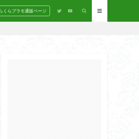
らくらプラモ通販ページ
N
BANDAI
igure-rise Standard
HG
HGCE
Netflix
PG
RG
SD
GEAR
らくらコンペ