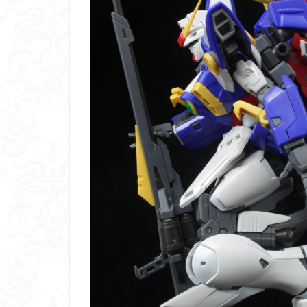
ダイスdeシタデル
ドラゴンボール
バンダイ
パ
フィギュアライズ
フレームアームズ
プラフィア
ホビーショップく
マクロスデルタ
ムーミンハウス
ヤマトよ永遠に REB
ヱヴァンゲリヲン
仮面ライダードラ
内容紹介
勇
平成ザクジム合戦