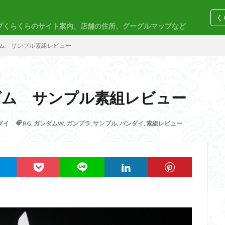
く
プくらくらのサイト案内、店舗の住所、グーグルマップなど
コトブキヤ
バンダイ
コンペ
ガンダム サンプル素組レビュー
ガンダム サンプル素組レビュー
M
30MP
30MS
86
ACVI
Amplified
Amplified IMG
ダイ
RG
,
ガンダムW
,
ガンプラ
,
サンプル
,
バンダイ
,
素組レビュー
EG
END OF HEROES
EXスタンダード
FA:G
Fate
F
rd Amplified
Figure-riseLABO
FULL MECHANICS
GQuuuuuuX
nary Skeleton
MG
MGEX
MGSD
MODEROID
MSD
PLAMAX
PLUM
PUIPUI
Re incarnation
Reincarnation
SDW
SDWヒーローズ
SDガンダム
SDクロスシルエット
ーズ
SEED
SEEDFREEDOM
show up
Supreme
ULTIMA
Urdr-Hunt
wave
YOASOBI
くらくらの挑戦状2021
く