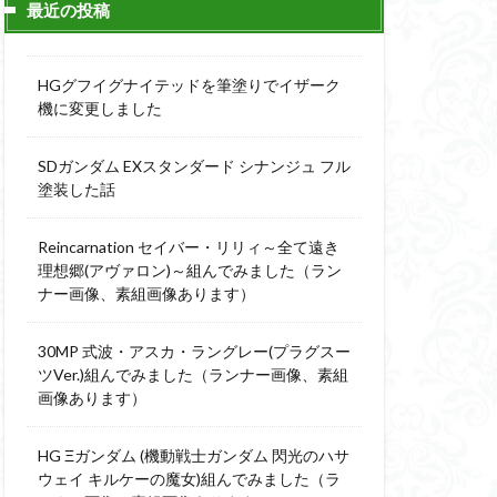
最近の投稿
ィーニ
デジモン
g
バトローグ
HGグフイグナイテッドを筆塗りでイザーク
ュア
機に変更しました
フル塗装
SDガンダム EXスタンダード シナンジュ フル
ウルス
塗装した話
ア
ベルセルク
スΔ
Reincarnation セイバー・リリィ～全て遠き
ー
理想郷(アヴァロン)～組んでみました（ラン
ナー画像、素組画像あります）
ト
ンピース
30MP 式波・アスカ・ラングレー(プラグスー
ツVer.)組んでみました（ランナー画像、素組
画像あります）
全塗装
成ザクジム合戦R4
HG Ξガンダム (機動戦士ガンダム 閃光のハサ
ウェイ キルケーの魔女)組んでみました（ラ