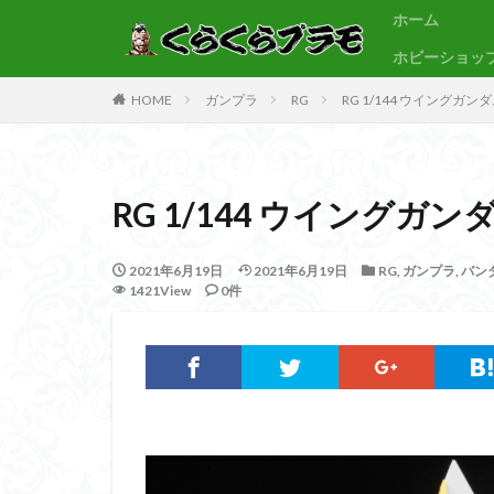
ホーム
ホビーショッ
サンプル
素組代行
HOME
ガンプラ
RG
RG 1/144 ウイング
カテゴリー
RG 1/144 ウイング
タグ
30MF
30M
2021年6月19日
2021年6月19日
RG
,
ガンプラ
,
バン
1421View
0件
BB戦士
CS
Figure-rise Standa
HGUC
Imagi
PLAMATEA
SDCS
SDEX
SDワールドヒーロ
ULTRAMAN SUIT