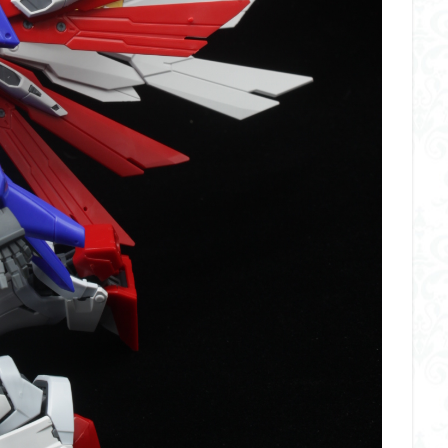
ダメージ表現
チトセリウム
ティタノマキア
ディアゴステ
ドラゴンボールZ
ナイチンゲール
ナデシコ
ハイパークロームA
トレイバー
パーツ紹介
ビルドメタバース
ファフナー
フィギ
スタンダード
フィギュアライズ・ラボ
フォーゼ
フルメカニクス
・ガール
フレームミュージック・ガール
ブレンパワード
プラノサ
プラモ
プラモデル
プラモ紹介
プレミアムバンダイ
ヘキサギ
らくら
ボトムズ
ポケモン
マクロス
マクロスF
マクロ
マクロスプラス
マクロス７
マジンガーZ
マックスファクトリ
メガミデバイス
メッキ風塗装
モデロイド
モルカー
ヤマ
EL3199
ランナー
ランナー紹介
レビュー
ワタル
ワ
一番くじ
三国創傑伝
仮面ライダー
仮面ライダーアギト
イブ
仮面ライダーブレイド
侵略ロボ
倉持ｷｮｰﾘｭｰ
元祖SD
者王
化石
塗装
塗装組立キット
境界戦機
展示
平
くらくら
平成ザクジム合戦くらくらR
平成ザクジム合戦くらくらR3