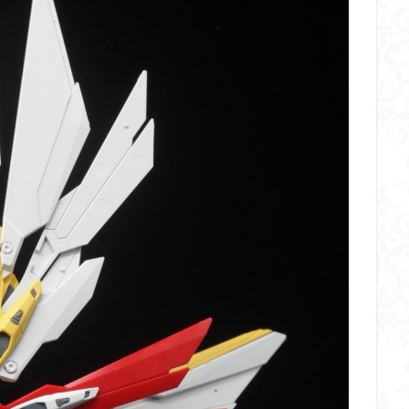
イギス
くらくらプラモコンペ
くらくら・オブザデッドコンペ
デッドプラモコンペ
くらくら創彩少女庭園コンペ
くらくら塗装初めセット
アイドルマスターシャイニーカラーズ
アイマス
アギト
アス
ギス
アリス・ギア・アイギス
アーマードコア
アーマード・コア
ウルトラマン
ウルトラマンZ
エクスプローリングラボネイチャー
ーズ
エヴァ
エヴァンゲリオン
オリジン
オルフェンズ
ガンダム
ガンダムSEED
ガンダムW
ガンダムアーティファクト
ガンプラ
ガンプラレビュー
ガンｘソード
ガールガンレディ
クウガ
ククルスドアン
クロスシルエット
グッドスマイルカン
ゲッター
ゲッターアーク
ゲート処理
ゲート処理追加
コト
コラボ
コードビースト
ゴジラ
ゴーダンナー
サムネ
ク陣営
シタデル
シタデルカラー
シャニマス
シンエヴァンゲ
シン・エヴァンゲリオン劇場版
ジム陣営
ジークアクス
スク
ストラクチャーアーツ
スパロボ
スパロボＯＧ
スミ入れ
大戦
スーパーロボット大戦OG
セブンイレブン
ゼノギアス