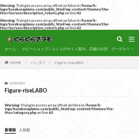
Warning
: Trying to access array offset on false in
/home/k-
サンプル
素組代行
コトブキヤ
バンダイ
コンペ
ings/kurakuraplamo.com/public_html/wp-content/themes/the-
thor/inc/seo/description_robots.php
on line
42
カテゴリー
Warning
: Trying to access array offset on false in
/home/k-
ings/kurakuraplamo.com/public_html/wp-content/themes/the-
thor/inc/seo/description_robots.php
on line
42
タグ
ホーム
ホビーショップくらくらのサイト案内、店舗の住所、グーグルマップ
30MF
30MM
30MP
30MS
86
HOME
バンダイ
Figure-riseLABO
ACVI
Amplified
Amplified IMGN
BANDAI
BB戦士
CS
EG
END OF HEROES
CATEGORY
EXスタンダード
FA:G
Fate
Figure-riseLABO
Figure-rise Standard
Figure-rise Standard Amplified
Figure-riseLABO
FULL MECHANICS
GQuuuuuuX
Warning
: Trying to access array offset on false in
/home/k-
ings/kurakuraplamo.com/public_html/wp-content/themes/the-
HG
HGCE
HGUC
Imaginary Skeleton
thor/category.php
on line
63
MG
MGEX
MGSD
MODEROID
MSD
新着順
人気順
Netflix
PG
PLAMATEA
PLAMAX
PLUM