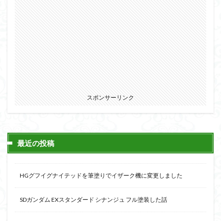
シタデル
シタデルカラー
シャニマス
シンエヴァンゲリオン
シンデュアリティ
シン・エヴァンゲリオン劇場版
ジム陣営
ジークアクス
スクウェア・エニックス
スターウォーズ
ストラクチャーアーツ
スパロボ
スパロボＯＧ
スミ入れ
スーパーロボット大戦
スーパーロボット大戦OG
セブンイレブン
スポンサーリンク
ゼノギアス
ゾンビノイド
ダイスdeシタデル
ダメージ表現
チトセリウム
ティタノマキア
ディアゴスティーニ
デジモン
ドラゴンボール
最近の投稿
ドラゴンボールZ
ナイチンゲール
ナデシコ
ハイパークロームAg
バトローグ
バンダイ
HGグフイグナイテッドを筆塗りでイザーク機に変更しました
パトレイバー
パーツ紹介
ビルドメタバース
ファフナー
フィギュア
SDガンダム EXスタンダード シナンジュ フル塗装した話
フィギュアライズスタンダード
フィギュアライズ・ラボ