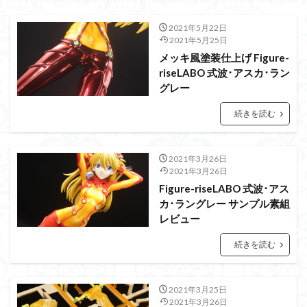
PUIPUI
Re incarnation
Reincarnation
RG
SD
SDCS
SDEX
SDW
SDWヒーローズ
2021年5月22日
2021年5月25日
SDガンダム
SDクロスシルエット
メッキ風塗装仕上げ Figure-
SDワールドヒーローズ
SEED
SEEDFREEDOM
riseLABO 式波･アスカ･ラン
show up
Supreme
ULTIMAGEAR
グレー
ULTRAMAN SUIT
Urdr-Hunt
wave
YOASOBI
続きを読む
くらくらの挑戦状2021
くらくらコンペ
くらくらプラモアイギス
くらくらプラモコンペ
2021年3月26日
くらくら・オブザデッドコンペ
2021年3月26日
くらくら・オブザデッドプラモコンペ
Figure-riseLABO 式波･アス
カ･ラングレー サンプル素組
くらくら創彩少女庭園コンペ
レビュー
くらくら塗装初めセット2022
アイドルマスター
続きを読む
アイドルマスターシャイニーカラーズ
アイマス
アギト
アスカ
アリスギア・アイギス
2021年3月25日
アリス・ギア・アイギス
アーマードコア
2021年3月26日