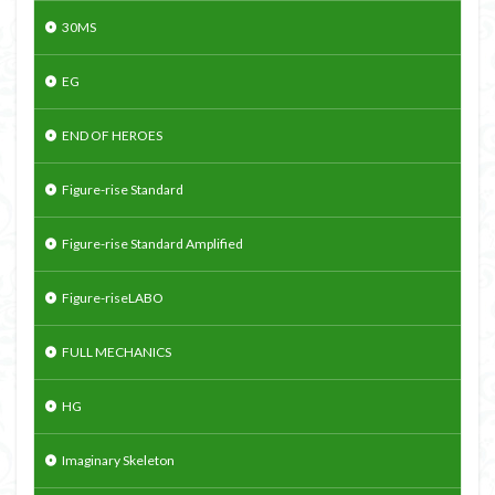
30MS
EG
END OF HEROES
Figure-rise Standard
Figure-rise Standard Amplified
Figure-riseLABO
FULL MECHANICS
HG
Imaginary Skeleton