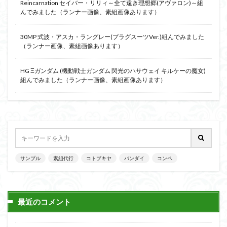
Reincarnation セイバー・リリィ～全て遠き理想郷(アヴァロン)～組
フォーゼ
フルメカニクス
フル塗装
んでみました（ランナー画像、素組画像あります）
フレームアームズ・ガール
フレームミュージック・ガール
ブレンパワード
30MP 式波・アスカ・ラングレー(プラグスーツVer.)組んでみました
（ランナー画像、素組画像あります）
プラノサウルス
プラフィア
プラモ
プラモデル
プラモ紹介
プレミアムバンダイ
HG Ξガンダム (機動戦士ガンダム 閃光のハサウェイ キルケーの魔女)
組んでみました（ランナー画像、素組画像あります）
ヘキサギア
ベルセルク
ホビーショップくらくら
ボトムズ
ポケモン
マクロス
マクロスF
マクロスΔ
マクロスデルタ
マクロスプラス
マクロス７
マジンガーZ
マックスファクトリー
ムーミンハウス
メガミデバイス
メッキ風塗装
モデロイド
モルカー
ヤマト
サンプル
素組代行
コトブキヤ
バンダイ
コンペ
ヤマトよ永遠に REBEL3199
ランナー
ランナー紹介
レビュー
ワタル
ワンピース
最近のコメント
ヱヴァンゲリヲン
一番くじ
三国創傑伝
仮面ライダー
仮面ライダーアギト