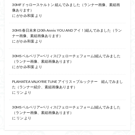
仮面ライダードライブ
仮面ライダーブレイド
30MFドゥロースケルトン 組んでみました（ランナー画像、素組画
像あります）
侵略ロボ
倉持ｷｮｰﾘｭｰ
元祖SD
全塗装
に
がかみ和葉
より
内容紹介
勇者王
化石
塗装
30MS 春日未来 (20th Anniv. YOU AND アイ！)組んでみました（ラン
塗装組立キット
境界戦機
展示
ナー画像、素組画像あります）
平成ザクジム合戦R4
平成ザクジム合戦くらくら
に
がかみ和葉
より
平成ザクジム合戦くらくらR
30MS ベルベリア=ベリィス(フェローチェフォーム)組んでみました
平成ザクジム合戦くらくらR3
（ランナー画像、素組画像あります）
に
がかみ和葉
平成ザクジム合戦くらくらR4
より
平成ザクジム合戦くらくらR6
PLAMATEA VALKYRIE TUNE アイリス＝ブルックナー 組んでみまし
平成ザクジム合戦くらくらR7
楽園追放
た（ランナー紹介、素組画像あります）
に
リン
より
横浜ガンダム
橘猫工業
機動動姫
水星の魔女
筆塗
筆塗り
簡単フィニッシュ
素組
30MS ベルベリア=ベリィス(フェローチェフォーム)組んでみました
素組レビュー
素組代行
素組代行キット一覧
（ランナー画像、素組画像あります）
に
リン
より
素組代行サービス
素組依頼
素組画像
素組紹介
組み立てました
組み立て代行