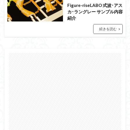
アーマード・コア
ウマ娘
ウルズハント
Figure-riseLABO 式波･アス
ウルトラマン
ウルトラマンZ
カ･ラングレー サンプル内容
紹介
エクスプローリングラボネイチャー
エルガイム
エンドオブヒーローズ
エヴァ
エヴァンゲリオン
続きを読む
オリジン
オルフェンズ
オーガス
ガオガイガー
ガンダム
ガンダムSEED
ガンダムW
ガンダムアーティファクト
ガンダムＳＥＥＤ
ガンプラ
ガンプラレビュー
ガンｘソード
ガールガンレディ
キングヘイロー
クウガ
ククルスドアン
クロスシルエット
グッドスマイルカンパニー
グランゾート
ゲッター
ゲッターアーク
ゲート処理
ゲート処理追加
コトブキヤ
コピック塗装
コラボ
コードビースト
ゴジラ
ゴーダンナー
サムネ
サムライトルーパー
サンプル
ザク陣営