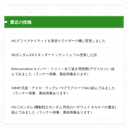
組み立て依頼
組立代行
組立依頼
蒼穹のファフナー
装甲娘
輝羅鋼
途中経過
遊戯王
遊模
配信特別企画
最近の投稿
鉄血のオルフェンズ
閃光のハサウェイ
食玩
鬼滅の刃
魔神創造伝ワタル
魔神英雄伝ワタル
HGグフイグナイテッドを筆塗りでイザーク機に変更しました
魔装機神
龍神丸
龍騎
ＨＧ
ＭＧ
SDガンダム EXスタンダード シナンジュ フル塗装した話
ＲＧ
ＳＲＷ
Reincarnation セイバー・リリィ～全て遠き理想郷(アヴァロン)～組
検索
んでみました（ランナー画像、素組画像あります）
30MP 式波・アスカ・ラングレー(プラグスーツVer.)組んでみました
（ランナー画像、素組画像あります）
HG Ξガンダム (機動戦士ガンダム 閃光のハサウェイ キルケーの魔女)
組んでみました（ランナー画像、素組画像あります）