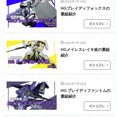
2022年7月19日
シタデル
シタデルカラー
シャニマス
HGブレイディフォックスの
シンエヴァンゲリオン
シンデュアリティ
素組紹介
シン・エヴァンゲリオン劇場版
ジム陣営
続きを読む
ジークアクス
スクウェア・エニックス
スターウォーズ
ストラクチャーアーツ
スパロボ
スパロボＯＧ
スミ入れ
スーパーロボット大戦
2022年7月18日
HGメイレスレイキ改の素組
スーパーロボット大戦OG
セブンイレブン
紹介
ゼノギアス
ゾンビノイド
ダイスdeシタデル
ダメージ表現
チトセリウム
ティタノマキア
続きを読む
ディアゴスティーニ
デジモン
ドラゴンボール
ドラゴンボールZ
ナイチンゲール
ナデシコ
2022年7月18日
ハイパークロームAg
バトローグ
バンダイ
HG ブレイディファントムの
素組紹介
パトレイバー
パーツ紹介
ビルドメタバース
ファフナー
フィギュア
続きを読む
フィギュアライズスタンダード
フィギュアライズ・ラボ