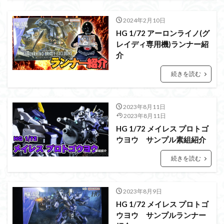
PUIPUI
Re incarnation
Reincarnation
RG
SD
SDCS
SDEX
SDW
SDWヒーローズ
2024年2月10日
SDガンダム
SDクロスシルエット
HG 1/72 アーロンライノ(グ
レイディ専用機)ランナー紹
SDワールドヒーローズ
SEED
SEEDFREEDOM
介
show up
Supreme
ULTIMAGEAR
続きを読む
ULTRAMAN SUIT
Urdr-Hunt
wave
YOASOBI
くらくらの挑戦状2021
くらくらコンペ
くらくらプラモアイギス
くらくらプラモコンペ
2023年8月11日
2023年8月11日
くらくら・オブザデッドコンペ
HG 1/72 メイレス プロトゴ
くらくら・オブザデッドプラモコンペ
ウヨウ サンプル素組紹介
くらくら創彩少女庭園コンペ
続きを読む
くらくら塗装初めセット2022
アイドルマスター
アイドルマスターシャイニーカラーズ
アイマス
2023年8月9日
アギト
アスカ
アリスギア・アイギス
HG 1/72 メイレス プロトゴ
アリス・ギア・アイギス
アーマードコア
ウヨウ サンプルランナー