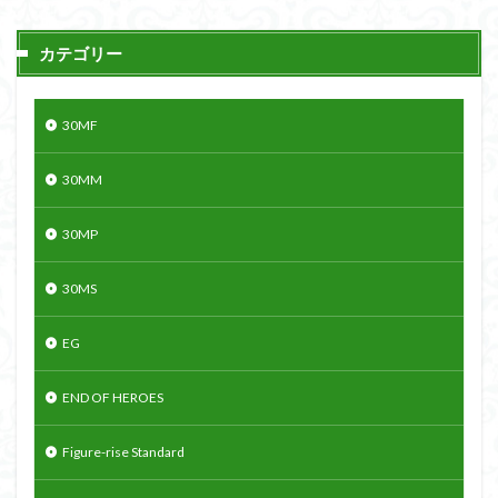
カテゴリー
30MF
30MM
30MP
30MS
EG
END OF HEROES
Figure-rise Standard