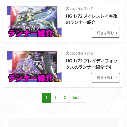
フォーゼ
フルメカニクス
フル塗装
2022年6月17日
フレームアームズ・ガール
HG 1/72 メイレスレイキ改
フレームミュージック・ガール
ブレンパワード
のランナー紹介
プラノサウルス
プラフィア
プラモ
続きを読む
プラモデル
プラモ紹介
プレミアムバンダイ
ヘキサギア
ベルセルク
ホビーショップくらくら
2022年6月17日
ボトムズ
ポケモン
マクロス
マクロスF
HG 1/72 ブレイディフォッ
マクロスΔ
マクロスデルタ
マクロスプラス
クスのランナー紹介です
マクロス７
マジンガーZ
マックスファクトリー
続きを読む
ムーミンハウス
メガミデバイス
メッキ風塗装
モデロイド
モルカー
ヤマト
ヤマトよ永遠に REBEL3199
ランナー
1
2
3
Next
ランナー紹介
レビュー
ワタル
ワンピース
ヱヴァンゲリヲン
一番くじ
三国創傑伝
仮面ライダー
仮面ライダーアギト