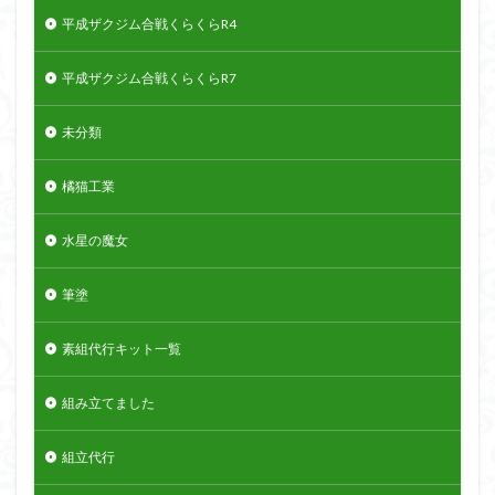
平成ザクジム合戦くらくらR4
平成ザクジム合戦くらくらR7
未分類
橘猫工業
水星の魔女
筆塗
素組代行キット一覧
組み立てました
組立代行