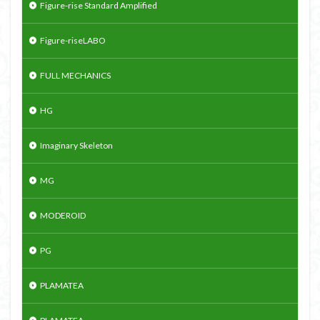
Figure-rise Standard Amplified
Figure-riseLABO
FULL MECHANICS
HG
Imaginary Skeleton
MG
MODEROID
PG
PLAMATEA