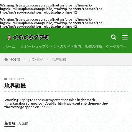
Warning
: Trying to access array offset on false in
/home/k-
サンプル
素組代行
コトブキヤ
バンダイ
コンペ
ings/kurakuraplamo.com/public_html/wp-content/themes/the-
thor/inc/seo/description_robots.php
on line
42
カテゴリー
Warning
: Trying to access array offset on false in
/home/k-
ings/kurakuraplamo.com/public_html/wp-content/themes/the-
thor/inc/seo/description_robots.php
on line
42
タグ
ホーム
ホビーショップくらくらのサイト案内、店舗の住所、グーグルマップ
30MF
30MM
30MP
30MS
86
HOME
バンダイ
境界戦機
ACVI
Amplified
Amplified IMGN
BANDAI
BB戦士
CS
EG
END OF HEROES
CATEGORY
EXスタンダード
FA:G
Fate
境界戦機
Figure-rise Standard
Figure-rise Standard Amplified
Figure-riseLABO
FULL MECHANICS
GQuuuuuuX
Warning
: Trying to access array offset on false in
/home/k-
ings/kurakuraplamo.com/public_html/wp-content/themes/the-
HG
HGCE
HGUC
Imaginary Skeleton
thor/category.php
on line
63
MG
MGEX
MGSD
MODEROID
MSD
新着順
人気順
Netflix
PG
PLAMATEA
PLAMAX
PLUM