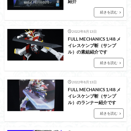
紹介
アーマード・コア
ウマ娘
ウルズハント
ウルトラマン
ウルトラマンZ
続きを読む
エクスプローリングラボネイチャー
エルガイム
エンドオブヒーローズ
エヴァ
エヴァンゲリオン
2022年8月13日
オリジン
オルフェンズ
オーガス
FULL MECHANICS 1/48 メ
イレスケンブ斬（サンプ
ガオガイガー
ガンダム
ガンダムSEED
ル）の素組紹介です
ガンダムW
ガンダムアーティファクト
続きを読む
ガンダムＳＥＥＤ
ガンプラ
ガンプラレビュー
ガンｘソード
ガールガンレディ
キングヘイロー
クウガ
ククルスドアン
クロスシルエット
2022年8月13日
FULL MECHANICS 1/48 メ
グッドスマイルカンパニー
グランゾート
ゲッター
イレスケンブ斬（サンプ
ゲッターアーク
ゲート処理
ゲート処理追加
ル）のランナー紹介です
コトブキヤ
コピック塗装
コラボ
続きを読む
コードビースト
ゴジラ
ゴーダンナー
サムネ
サムライトルーパー
サンプル
ザク陣営