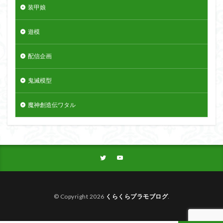
装甲娘
遊模
配信企画
鬼滅模型
魔神創造伝ワタル
© Copyright 2026
くらくらプラモブログ
.