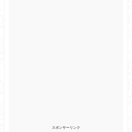
仮面ライダードライブ
仮面ライダーブレイド
侵略ロボ
倉持ｷｮｰﾘｭｰ
元祖SD
全塗装
内容紹介
勇者王
化石
塗装
塗装組立キット
境界戦機
展示
平成ザクジム合戦R4
平成ザクジム合戦くらくら
平成ザクジム合戦くらくらR
平成ザクジム合戦くらくらR3
平成ザクジム合戦くらくらR4
平成ザクジム合戦くらくらR6
平成ザクジム合戦くらくらR7
楽園追放
横浜ガンダム
橘猫工業
機動動姫
水星の魔女
筆塗
筆塗り
簡単フィニッシュ
素組
素組レビュー
素組代行
素組代行キット一覧
素組代行サービス
素組依頼
素組画像
素組紹介
組み立てました
組み立て代行
スポンサーリンク