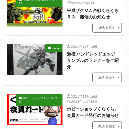
シタデル
シタデルカラー
シャニマス
2022年10月11日
R3
平成ザクジム合戦くらくら
シンエヴァンゲリオン
シンデュアリティ
Ｒ３ 開催のお知らせ
シン・エヴァンゲリオン劇場版
ジム陣営
続きを読む
ジークアクス
スクウェア・エニックス
スターウォーズ
ストラクチャーアーツ
スパロボ
スパロボＯＧ
スミ入れ
スーパーロボット大戦
2021年11月16日
wave
遊模 ハンドレッドエッジ
スーパーロボット大戦OG
セブンイレブン
サンプルのランナーをご紹
ゼノギアス
ゾンビノイド
ダイスdeシタデル
介
ダメージ表現
チトセリウム
ティタノマキア
続きを読む
ディアゴスティーニ
デジモン
ドラゴンボール
ドラゴンボールZ
ナイチンゲール
ナデシコ
2021年11月16日
ハイパークロームAg
バトローグ
バンダイ
ホビーショップくらくら情
2021年11月16日
報
パトレイバー
パーツ紹介
ビルドメタバース
ホビーショップくらくら、
ファフナー
フィギュア
会員カード発行のお知らせ
フィギュアライズスタンダード
フィギュアライズ・ラボ
続きを読む