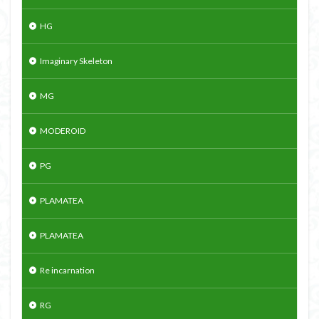
HG
Imaginary Skeleton
MG
MODEROID
PG
PLAMATEA
PLAMATEA
Re incarnation
RG