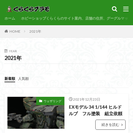
サンプル
素組代行
コトブキヤ
バンダイ
コンペ
ホーム
カテゴリー
ホビーショップくらくらのサイト案内、店舗の住所、グーグルマップ
HOME
2021年
タグ
YEAR
30MF
30MM
30MP
30MS
86
2021年
ACVI
Amplified
Amplified IMGN
BANDAI
BB戦士
CS
EG
END OF HEROES
新着順
人気順
EXスタンダード
FA:G
Fate
Figure-rise Standard
Figure-rise Standard Amplified
Figure-riseLABO
FULL MECHANICS
GQuuuuuuX
2021年12月23日
ウェザリング
EXモデル 34 1/144 ヒルド
HG
HGCE
HGUC
Imaginary Skeleton
ルブ フル塗装 組立依頼
MG
MGEX
MGSD
MODEROID
MSD
続きを読む
Netflix
PG
PLAMATEA
PLAMAX
PLUM