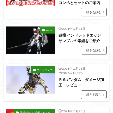
アーマード・コア
ウマ娘
ウルズハント
コンペとセットのご案内
ウルトラマン
ウルトラマンZ
続きを読む
エクスプローリングラボネイチャー
エルガイム
エンドオブヒーローズ
エヴァ
エヴァンゲリオン
2021年12月11日
wave
オリジン
オルフェンズ
オーガス
遊模 ハンドレッドエッジ
ガオガイガー
ガンダム
ガンダムSEED
サンプルの素組をご紹介
ガンダムW
ガンダムアーティファクト
続きを読む
ガンダムＳＥＥＤ
ガンプラ
ガンプラレビュー
ガンｘソード
ガールガンレディ
キングヘイロー
2021年11月26日
クウガ
ククルスドアン
クロスシルエット
ウェザリング
2021年11月26日
グッドスマイルカンパニー
グランゾート
ゲッター
ＲＧガンダム ダメージ加
ゲッターアーク
ゲート処理
ゲート処理追加
工 レビュー
コトブキヤ
コピック塗装
コラボ
続きを読む
コードビースト
ゴジラ
ゴーダンナー
サムネ
サムライトルーパー
サンプル
ザク陣営
2021年11月20日
平成ザクジム合戦くらくら