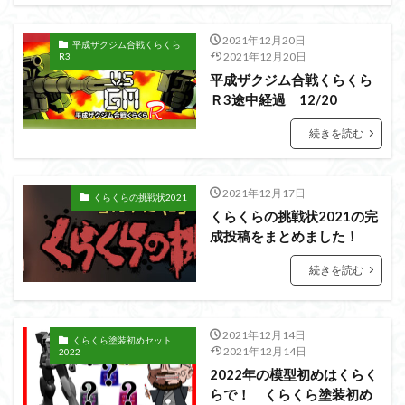
PUIPUI
Re incarnation
Reincarnation
RG
SD
SDCS
SDEX
SDW
SDWヒーローズ
2021年12月20日
平成ザクジム合戦くらくら
2021年12月20日
SDガンダム
SDクロスシルエット
R3
平成ザクジム合戦くらくら
SDワールドヒーローズ
SEED
SEEDFREEDOM
Ｒ3途中経過 12/20
show up
Supreme
ULTIMAGEAR
続きを読む
ULTRAMAN SUIT
Urdr-Hunt
wave
YOASOBI
くらくらの挑戦状2021
くらくらコンペ
2021年12月17日
くらくらプラモアイギス
くらくらプラモコンペ
くらくらの挑戦状2021
くらくらの挑戦状2021の完
くらくら・オブザデッドコンペ
成投稿をまとめました！
くらくら・オブザデッドプラモコンペ
続きを読む
くらくら創彩少女庭園コンペ
くらくら塗装初めセット2022
アイドルマスター
アイドルマスターシャイニーカラーズ
アイマス
2021年12月14日
くらくら塗装初めセット
2021年12月14日
2022
アギト
アスカ
アリスギア・アイギス
2022年の模型初めはくらく
アリス・ギア・アイギス
アーマードコア
らで！ くらくら塗装初め