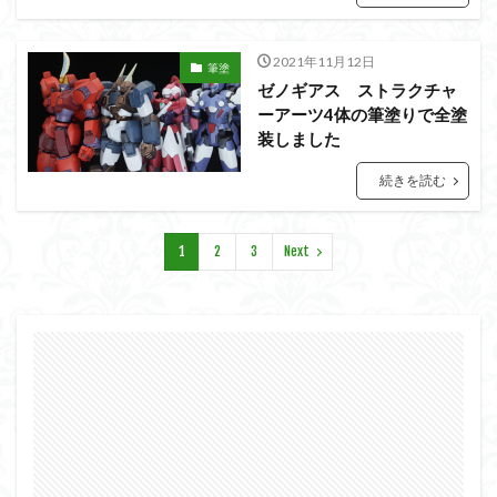
フォーゼ
フルメカニクス
フル塗装
フレームアームズ・ガール
2021年11月12日
筆塗
フレームミュージック・ガール
ブレンパワード
ゼノギアス ストラクチャ
プラノサウルス
プラフィア
プラモ
ーアーツ4体の筆塗りで全塗
装しました
プラモデル
プラモ紹介
プレミアムバンダイ
ヘキサギア
ベルセルク
ホビーショップくらくら
続きを読む
ボトムズ
ポケモン
マクロス
マクロスF
マクロスΔ
マクロスデルタ
マクロスプラス
1
2
3
Next
マクロス７
マジンガーZ
マックスファクトリー
ムーミンハウス
メガミデバイス
メッキ風塗装
モデロイド
モルカー
ヤマト
ヤマトよ永遠に REBEL3199
ランナー
ランナー紹介
レビュー
ワタル
ワンピース
ヱヴァンゲリヲン
一番くじ
三国創傑伝
仮面ライダー
仮面ライダーアギト