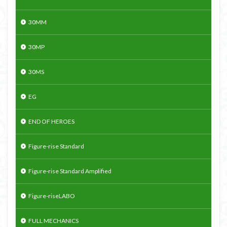
30MM
30MP
30MS
EG
END OF HEROES
Figure-rise Standard
Figure-rise Standard Amplified
Figure-riseLABO
FULL MECHANICS