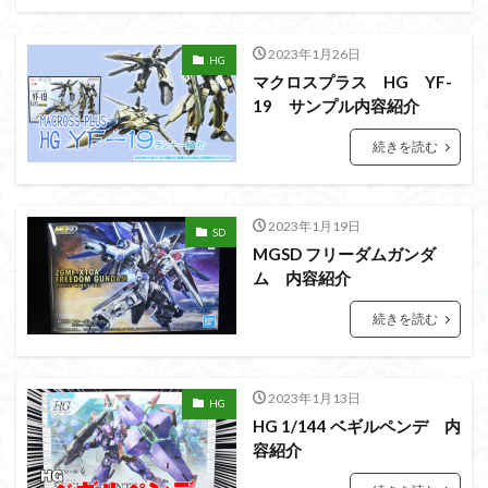
フォーゼ
フルメカニクス
フル塗装
フレームアームズ・ガール
2023年1月26日
HG
フレームミュージック・ガール
ブレンパワード
マクロスプラス HG YF-
19 サンプル内容紹介
プラノサウルス
プラフィア
プラモ
プラモデル
プラモ紹介
プレミアムバンダイ
続きを読む
ヘキサギア
ベルセルク
ホビーショップくらくら
ボトムズ
ポケモン
マクロス
マクロスF
2023年1月19日
SD
マクロスΔ
マクロスデルタ
マクロスプラス
MGSD フリーダムガンダ
マクロス７
マジンガーZ
マックスファクトリー
ム 内容紹介
ムーミンハウス
メガミデバイス
メッキ風塗装
続きを読む
モデロイド
モルカー
ヤマト
ヤマトよ永遠に REBEL3199
ランナー
2023年1月13日
ランナー紹介
レビュー
ワタル
ワンピース
HG
HG 1/144 ベギルペンデ 内
ヱヴァンゲリヲン
一番くじ
三国創傑伝
容紹介
仮面ライダー
仮面ライダーアギト