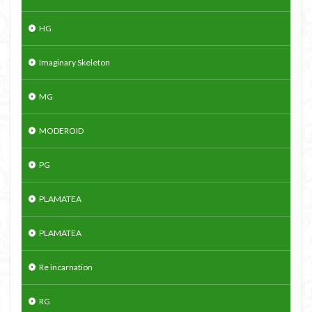
HG
Imaginary Skeleton
MG
MODEROID
PG
PLAMATEA
PLAMATEA
Re incarnation
RG