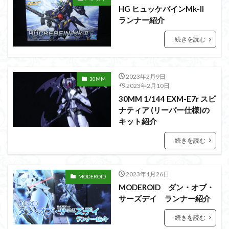
シタデル
シタデルカラー
シャニマス
HG ヒュッケバインMk-II
シンエヴァンゲリオン
シンデュアリティ
ランナー紹介
シン・エヴァンゲリオン劇場版
ジム陣営
続きを読む
ジークアクス
スクウェア・エニックス
スターウォーズ
ストラクチャーアーツ
スパロボ
2023年2月9日
30MM
スパロボＯＧ
スミ入れ
スーパーロボット大戦
2023年2月10日
スーパーロボット大戦OG
セブンイレブン
30MM 1/144 EXM-E7r スピ
ナティア (リーパー仕様)の
ゼノギアス
ゾンビノイド
ダイスdeシタデル
キット紹介
ダメージ表現
チトセリウム
ティタノマキア
続きを読む
ディアゴスティーニ
デジモン
ドラゴンボール
ドラゴンボールZ
ナイチンゲール
ナデシコ
ハイパークロームAg
バトローグ
バンダイ
2023年1月26日
MODEROID
MODEROID ダン・オブ・
パトレイバー
パーツ紹介
ビルドメタバース
サーズデイ ランナー紹介
ファフナー
フィギュア
続きを読む
フィギュアライズスタンダード
フィギュアライズ・ラボ