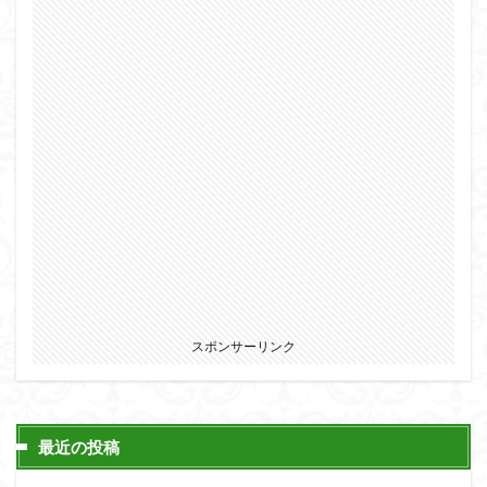
組み立て依頼
組立代行
組立依頼
蒼穹のファフナー
装甲娘
輝羅鋼
途中経過
遊戯王
遊模
配信特別企画
鉄血のオルフェンズ
閃光のハサウェイ
食玩
鬼滅の刃
魔神創造伝ワタル
魔神英雄伝ワタル
魔装機神
龍神丸
龍騎
ＨＧ
ＭＧ
ＲＧ
ＳＲＷ
検索
スポンサーリンク
最近の投稿