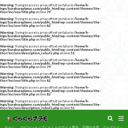
Warning
: Trying to access array offset on false in
/home/k-
サンプル
素組代行
コトブキヤ
バンダイ
コンペ
ings/kurakuraplamo.com/public_html/wp-content/themes/the-
thor/inc/seo/title.php
on line
79
カテゴリー
Warning
: Trying to access array offset on false in
/home/k-
ings/kurakuraplamo.com/public_html/wp-content/themes/the-
thor/inc/seo/title.php
on line
82
Warning
: Trying to access array offset on false in
/home/k-
ings/kurakuraplamo.com/public_html/wp-content/themes/the-
thor/inc/seo/title.php
on line
82
タグ
Warning
: Trying to access array offset on false in
/home/k-
ings/kurakuraplamo.com/public_html/wp-content/themes/the-
30MF
30MM
30MP
30MS
86
thor/inc/seo/description_robots.php
on line
51
Warning
: Trying to access array offset on false in
/home/k-
ACVI
Amplified
Amplified IMGN
BANDAI
ings/kurakuraplamo.com/public_html/wp-content/themes/the-
thor/inc/seo/title.php
on line
79
BB戦士
CS
EG
END OF HEROES
Warning
: Trying to access array offset on false in
/home/k-
ings/kurakuraplamo.com/public_html/wp-content/themes/the-
EXスタンダード
FA:G
Fate
thor/inc/seo/title.php
on line
82
Figure-rise Standard
Figure-rise Standard Amplified
Warning
: Trying to access array offset on false in
/home/k-
ings/kurakuraplamo.com/public_html/wp-content/themes/the-
thor/inc/seo/title.php
on line
82
Figure-riseLABO
FULL MECHANICS
GQuuuuuuX
Warning
: Trying to access array offset on false in
/home/k-
HG
HGCE
HGUC
Imaginary Skeleton
ings/kurakuraplamo.com/public_html/wp-content/themes/the-
thor/inc/seo/description_robots.php
on line
51
MG
MGEX
MGSD
MODEROID
MSD
Netflix
PG
PLAMATEA
PLAMAX
PLUM
ホーム
ホビーショップくらくらのサイト案内、店舗の住所、グーグルマップ