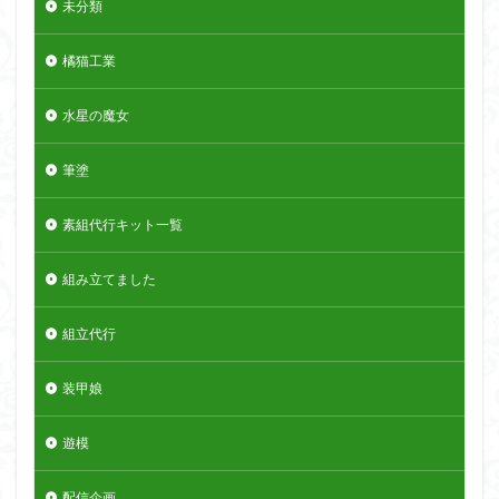
未分類
橘猫工業
水星の魔女
筆塗
素組代行キット一覧
組み立てました
組立代行
装甲娘
遊模
配信企画