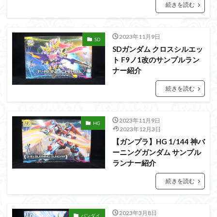
アーマード・コア
ウマ娘
ウルズハント
続きを読む
ウルトラマン
ウルトラマンZ
エクスプローリングラボネイチャー
エルガイム
2023年11月9日
SD
エンドオブヒーローズ
エヴァ
エヴァンゲリオン
SDガンダム クロスシルエッ
ト F9ノ1改のサンプルラン
オリジン
オルフェンズ
オーガス
ナー紹介
ガオガイガー
ガンダム
ガンダムSEED
続きを読む
ガンダムW
ガンダムアーティファクト
ガンダムＳＥＥＤ
ガンプラ
ガンプラレビュー
ガンｘソード
ガールガンレディ
キングヘイロー
2023年11月9日
HG
2023年12月3日
クウガ
ククルスドアン
クロスシルエット
【ガンプラ】HG 1/144 神バ
グッドスマイルカンパニー
グランゾート
ゲッター
ーニングガンダム サンプル
ランナー紹介
ゲッターアーク
ゲート処理
ゲート処理追加
コトブキヤ
コピック塗装
コラボ
続きを読む
コードビースト
ゴジラ
ゴーダンナー
サムネ
サムライトルーパー
サンプル
ザク陣営
2023年3月8日
バンダイ