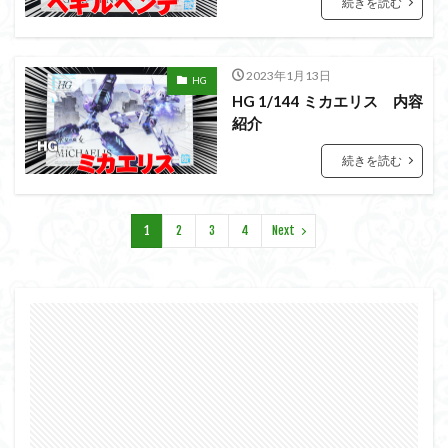
続きを読む
仮面ライダードライブ
仮面ライダーブレイド
侵略ロボ
倉持ｷｮｰﾘｭｰ
元祖SD
全塗装
内容紹介
勇者王
化石
塗装
2023年1月13日
HG
HG 1/144 ミカエリス 内容
塗装組立キット
境界戦機
展示
紹介
平成ザクジム合戦R4
平成ザクジム合戦くらくら
続きを読む
平成ザクジム合戦くらくらR
平成ザクジム合戦くらくらR3
平成ザクジム合戦くらくらR4
1
2
3
4
Next
平成ザクジム合戦くらくらR6
平成ザクジム合戦くらくらR7
楽園追放
横浜ガンダム
橘猫工業
機動動姫
水星の魔女
筆塗
筆塗り
簡単フィニッシュ
素組
素組レビュー
素組代行
素組代行キット一覧
素組代行サービス
素組依頼
素組画像
素組紹介
組み立てました
組み立て代行