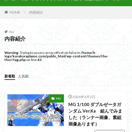
PUIPUI
Re incarnation
Reincarnation
RG
SD
SDCS
SDEX
SDW
SDWヒーローズ
HOME
内容紹介
SDガンダム
SDクロスシルエット
SDワールドヒーローズ
SEED
SEEDFREEDOM
TAG
show up
Supreme
ULTIMAGEAR
内容紹介
ULTRAMAN SUIT
Urdr-Hunt
wave
YOASOBI
Warning
: Trying to access array offset on false in
/home/k-
くらくらの挑戦状2021
くらくらコンペ
ings/kurakuraplamo.com/public_html/wp-content/themes/the-
thor/tag.php
on line
43
くらくらプラモアイギス
くらくらプラモコンペ
くらくら・オブザデッドコンペ
新着順
人気順
くらくら・オブザデッドプラモコンペ
くらくら創彩少女庭園コンペ
2026年3月2日
くらくら塗装初めセット2022
アイドルマスター
MG
MG 1/100 ダブルゼータガ
アイドルマスターシャイニーカラーズ
アイマス
ンダム Ver.Ka 組んでみま
アギト
アスカ
アリスギア・アイギス
した（ランナー画像、素組
画像あります）
アリス・ギア・アイギス
アーマードコア