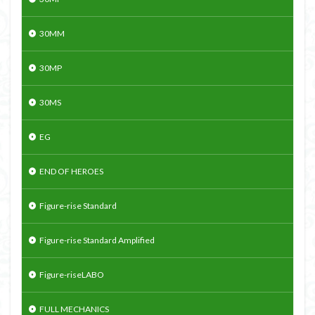
30MM
30MP
30MS
EG
END OF HEROES
Figure-rise Standard
Figure-rise Standard Amplified
Figure-riseLABO
FULL MECHANICS