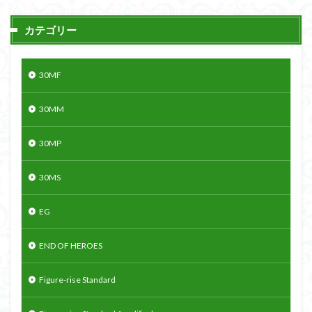
カテゴリー
30MF
30MM
30MP
30MS
EG
END OF HEROES
Figure-rise Standard