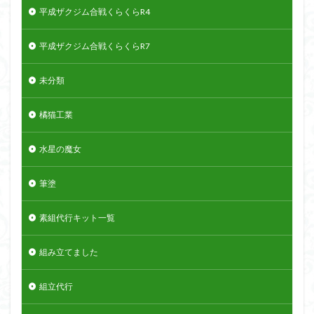
平成ザクジム合戦くらくらR4
平成ザクジム合戦くらくらR7
未分類
橘猫工業
水星の魔女
筆塗
素組代行キット一覧
組み立てました
組立代行