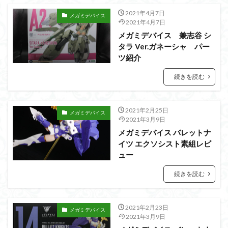
フォーゼ
フルメカニクス
フル塗装
2021年4月7日
メガミデバイス
フレームアームズ・ガール
2021年4月7日
メガミデバイス 兼志谷 シ
フレームミュージック・ガール
ブレンパワード
タラ Ver.ガネーシャ パー
プラノサウルス
プラフィア
プラモ
ツ紹介
プラモデル
プラモ紹介
プレミアムバンダイ
続きを読む
ヘキサギア
ベルセルク
ホビーショップくらくら
ボトムズ
ポケモン
マクロス
マクロスF
2021年2月25日
マクロスΔ
マクロスデルタ
マクロスプラス
メガミデバイス
2021年3月9日
マクロス７
マジンガーZ
マックスファクトリー
メガミデバイス バレットナ
ムーミンハウス
メガミデバイス
メッキ風塗装
イツ エクソシスト素組レビ
ュー
モデロイド
モルカー
ヤマト
ヤマトよ永遠に REBEL3199
ランナー
続きを読む
ランナー紹介
レビュー
ワタル
ワンピース
ヱヴァンゲリヲン
一番くじ
三国創傑伝
2021年2月23日
メガミデバイス
2021年3月9日
仮面ライダー
仮面ライダーアギト