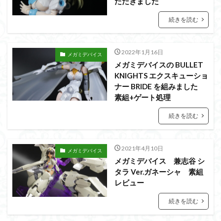
ただきました
シタデル
シタデルカラー
シャニマス
シンエヴァンゲリオン
シンデュアリティ
続きを読む
シン・エヴァンゲリオン劇場版
ジム陣営
ジークアクス
スクウェア・エニックス
2022年1月16日
メガミデバイス
スターウォーズ
ストラクチャーアーツ
スパロボ
メガミデバイスの BULLET
KNIGHTS エクスキューショ
スパロボＯＧ
スミ入れ
スーパーロボット大戦
ナー BRIDE を組みました
スーパーロボット大戦OG
セブンイレブン
素組+ゲート処理
ゼノギアス
ゾンビノイド
ダイスdeシタデル
続きを読む
ダメージ表現
チトセリウム
ティタノマキア
ディアゴスティーニ
デジモン
ドラゴンボール
2021年4月10日
メガミデバイス
ドラゴンボールZ
ナイチンゲール
ナデシコ
メガミデバイス 兼志谷 シ
ハイパークロームAg
バトローグ
バンダイ
タラ Ver.ガネーシャ 素組
パトレイバー
パーツ紹介
ビルドメタバース
レビュー
ファフナー
フィギュア
続きを読む
フィギュアライズスタンダード
フィギュアライズ・ラボ