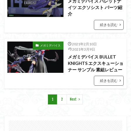
メガミデバイス バレットナ
仮面ライダードライブ
仮面ライダーブレイド
イツ エクソシスト パーツ紹
侵略ロボ
倉持ｷｮｰﾘｭｰ
元祖SD
全塗装
介
内容紹介
勇者王
化石
塗装
続きを読む
塗装組立キット
境界戦機
展示
平成ザクジム合戦R4
平成ザクジム合戦くらくら
2021年2月10日
メガミデバイス
平成ザクジム合戦くらくらR
2021年3月9日
平成ザクジム合戦くらくらR3
メガミデバイス BULLET
KNIGHTS エクスキューショ
平成ザクジム合戦くらくらR4
ナー サンプル 素組レビュー
平成ザクジム合戦くらくらR6
続きを読む
平成ザクジム合戦くらくらR7
楽園追放
横浜ガンダム
橘猫工業
機動動姫
水星の魔女
1
2
Next
筆塗
筆塗り
簡単フィニッシュ
素組
素組レビュー
素組代行
素組代行キット一覧
素組代行サービス
素組依頼
素組画像
素組紹介
組み立てました
組み立て代行