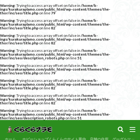
Warning
: Trying to access array offset on false in
/home/k-
サンプル
素組代行
コトブキヤ
バンダイ
コンペ
ings/kurakuraplamo.com/public_html/wp-content/themes/the-
thor/inc/seo/title.php
on line
79
カテゴリー
Warning
: Trying to access array offset on false in
/home/k-
ings/kurakuraplamo.com/public_html/wp-content/themes/the-
thor/inc/seo/title.php
on line
82
Warning
: Trying to access array offset on false in
/home/k-
ings/kurakuraplamo.com/public_html/wp-content/themes/the-
thor/inc/seo/title.php
on line
82
タグ
Warning
: Trying to access array offset on false in
/home/k-
ings/kurakuraplamo.com/public_html/wp-content/themes/the-
30MF
30MM
30MP
30MS
86
thor/inc/seo/description_robots.php
on line
51
Warning
: Trying to access array offset on false in
/home/k-
ACVI
Amplified
Amplified IMGN
BANDAI
ings/kurakuraplamo.com/public_html/wp-content/themes/the-
thor/inc/seo/title.php
on line
79
BB戦士
CS
EG
END OF HEROES
Warning
: Trying to access array offset on false in
/home/k-
ings/kurakuraplamo.com/public_html/wp-content/themes/the-
EXスタンダード
FA:G
Fate
thor/inc/seo/title.php
on line
82
Figure-rise Standard
Figure-rise Standard Amplified
Warning
: Trying to access array offset on false in
/home/k-
ings/kurakuraplamo.com/public_html/wp-content/themes/the-
thor/inc/seo/title.php
on line
82
Figure-riseLABO
FULL MECHANICS
GQuuuuuuX
Warning
: Trying to access array offset on false in
/home/k-
HG
HGCE
HGUC
Imaginary Skeleton
ings/kurakuraplamo.com/public_html/wp-content/themes/the-
thor/inc/seo/description_robots.php
on line
51
MG
MGEX
MGSD
MODEROID
MSD
Netflix
PG
PLAMATEA
PLAMAX
PLUM
ホーム
ホビーショップくらくらのサイト案内、店舗の住所、グーグルマップ