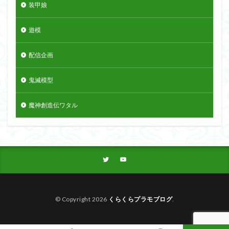
装甲娘
遊模
配信企画
鬼滅模型
魔神創造伝ワタル
© Copyright 2026
くらくらプラモブログ
.