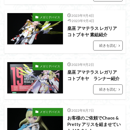
アーマード・コア
ウマ娘
ウルズハント
ウルトラマン
ウルトラマンZ
2023年9月4日
メガミデバイス
エクスプローリングラボネイチャー
エルガイム
2023年9月4日
エンドオブヒーローズ
エヴァ
皇巫 アマテラス レガリア
エヴァンゲリオン
コトブキヤ 素組紹介
オリジン
オルフェンズ
オーガス
ガオガイガー
ガンダム
ガンダムSEED
続きを読む
ガンダムW
ガンダムアーティファクト
ガンダムＳＥＥＤ
ガンプラ
ガンプラレビュー
2023年9月2日
メガミデバイス
ガンｘソード
ガールガンレディ
キングヘイロー
皇巫 アマテラス レガリア
コトブキヤ ランナー紹介
クウガ
ククルスドアン
クロスシルエット
グッドスマイルカンパニー
グランゾート
ゲッター
続きを読む
ゲッターアーク
ゲート処理
ゲート処理追加
コトブキヤ
コピック塗装
コラボ
2022年8月7日
メガミデバイス
コードビースト
ゴジラ
ゴーダンナー
サムネ
お客様のご依頼でChaos &
サムライトルーパー
サンプル
ザク陣営
Pretty アリスを組ませてい