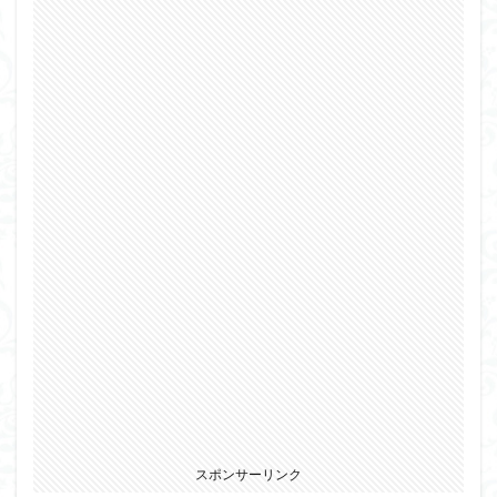
組み立て依頼
組立代行
組立依頼
蒼穹のファフナー
装甲娘
輝羅鋼
途中経過
遊戯王
遊模
配信特別企画
鉄血のオルフェンズ
閃光のハサウェイ
食玩
鬼滅の刃
魔神創造伝ワタル
魔神英雄伝ワタル
魔装機神
龍神丸
龍騎
ＨＧ
ＭＧ
ＲＧ
ＳＲＷ
検索
スポンサーリンク