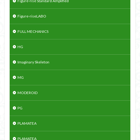
Figure-rise Standard Amplified
Figure-riseLABO
FULL MECHANICS
HG
Imaginary Skeleton
MG
MODEROID
PG
PLAMATEA
PLAMATEA