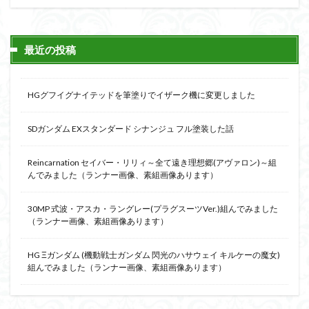
最近の投稿
HGグフイグナイテッドを筆塗りでイザーク機に変更しました
SDガンダム EXスタンダード シナンジュ フル塗装した話
Reincarnation セイバー・リリィ～全て遠き理想郷(アヴァロン)～組
んでみました（ランナー画像、素組画像あります）
30MP 式波・アスカ・ラングレー(プラグスーツVer.)組んでみました
（ランナー画像、素組画像あります）
HG Ξガンダム (機動戦士ガンダム 閃光のハサウェイ キルケーの魔女)
組んでみました（ランナー画像、素組画像あります）