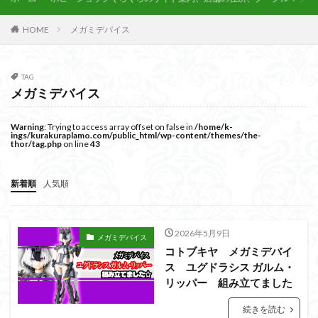
PUIPUI
Re incarnation
Reincarnation
RG
SD
SDCS
SDEX
SDW
SDWヒーローズ
HOME
メガミデバイス
SDガンダム
SDクロスシルエット
SDワールドヒーローズ
SEED
SEEDFREEDOM
TAG
show up
Supreme
ULTIMAGEAR
メガミデバイス
ULTRAMAN SUIT
Urdr-Hunt
wave
YOASOBI
Warning
: Trying to access array offset on false in
/home/k-
くらくらの挑戦状2021
くらくらコンペ
ings/kurakuraplamo.com/public_html/wp-content/themes/the-
thor/tag.php
on line
43
くらくらプラモアイギス
くらくらプラモコンペ
くらくら・オブザデッドコンペ
新着順
人気順
くらくら・オブザデッドプラモコンペ
くらくら創彩少女庭園コンペ
2026年5月9日
くらくら塗装初めセット2022
アイドルマスター
メガミデバイス
コトブキヤ メガミデバイ
アイドルマスターシャイニーカラーズ
アイマス
ス ユグドラシス ガルム・
アギト
アスカ
アリスギア・アイギス
リッパー 組み立てました
アリス・ギア・アイギス
アーマードコア
続きを読む