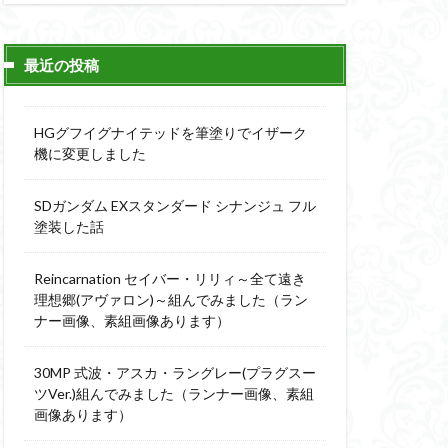
ィーニ
デジモン
g
バトローグ
最近の投稿
ュア
フル塗装
HGグフイグナイテッドを筆塗りでイザーク
ウルス
機に変更しました
ア
ベルセルク
SDガンダム EXスタンダード シナンジュ フル
スΔ
塗装した話
ー
ト
Reincarnation セイバー・リリィ～全て遠き
理想郷(アヴァロン)～組んでみました（ラン
ンピース
ナー画像、素組画像あります）
全塗装
30MP 式波・アスカ・ラングレー(プラグスー
成ザクジム合戦R4
ツVer.)組んでみました（ランナー画像、素組
画像あります）