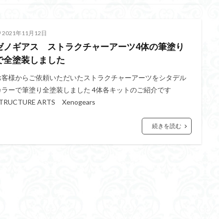
イギス
くらくらプラモコンペ
くらくら・オブザデッドコンペ
デッドプラモコンペ
くらくら創彩少女庭園コンペ
くらくら塗装初めセット
2021年11月12日
アイドルマスターシャイニーカラーズ
アイマス
アギト
アス
ゼノギアス ストラクチャーアーツ4体の筆塗り
ギス
アリス・ギア・アイギス
アーマードコア
アーマード・コア
で全塗装しました
ウルトラマン
ウルトラマンZ
エクスプローリングラボネイチャー
お客様からご依頼いただいたストラクチャーアーツをシタデル
ーズ
エヴァ
エヴァンゲリオン
オリジン
オルフェンズ
カラーで筆塗り全塗装しました 4体各キットのご紹介です
TRUCTURE ARTS Xenogears
ガンダム
ガンダムSEED
ガンダムW
ガンダムアーティファクト
ガンプラ
ガンプラレビュー
ガンｘソード
ガールガンレディ
続きを読む
クウガ
ククルスドアン
クロスシルエット
グッドスマイルカン
ゲッター
ゲッターアーク
ゲート処理
ゲート処理追加
コト
コラボ
コードビースト
ゴジラ
ゴーダンナー
サムネ
ク陣営
シタデル
シタデルカラー
シャニマス
シンエヴァンゲ
シン・エヴァンゲリオン劇場版
ジム陣営
ジークアクス
スク
ストラクチャーアーツ
スパロボ
スパロボＯＧ
スミ入れ
大戦
スーパーロボット大戦OG
セブンイレブン
ゼノギアス