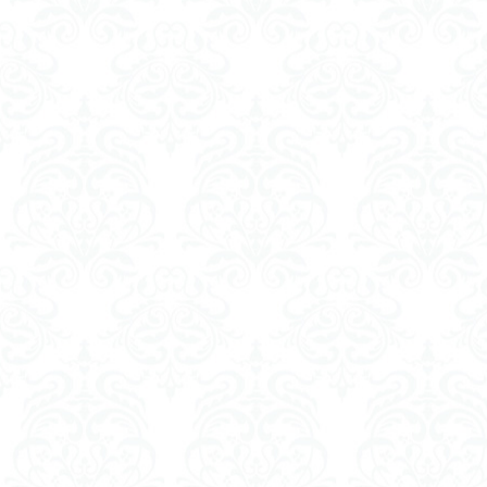
ダイスdeシタデル
ドラゴンボール
バンダイ
パ
フィギュアライズ
フレームアームズ
プラフィア
ホビーショップく
マクロスデルタ
ムーミンハウス
ヤマトよ永遠に REB
ヱヴァンゲリヲン
仮面ライダードラ
内容紹介
勇
平成ザクジム合戦