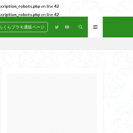
cription_robots.php
on line
42
cription_robots.php
on line
42
らくらプラモ通販ページ
N
BANDAI
igure-rise Standard
HG
HGCE
Netflix
PG
RG
SD
GEAR
らくらコンペ