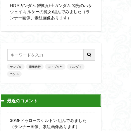
楽園追放
HG Ξガンダム (機動戦士ガンダム 閃光のハサ
ニッシュ
素組
ウェイ キルケーの魔女)組んでみました（ラ
ンナー画像、素組画像あります）
素組画像
画
魔神英雄伝ワタル
サンプル
素組代行
コトブキヤ
バンダイ
コンペ
最近のコメント
30MFドゥロースケルトン 組んでみました
（ランナー画像、素組画像あります）