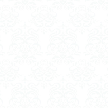
くらくらR4
平成ザクジム合戦くらくらR6
平成ザクジム合戦くらくらR7
橘猫工業
機動動姫
水星の魔女
筆塗
筆塗り
簡単フィ
素組代行
素組代行キット一覧
素組代行サービス
素組依頼
み立てました
組み立て代行
組み立て依頼
組立代行
組立依頼
装甲娘
輝羅鋼
途中経過
遊戯王
遊模
配信特別企
ズ
閃光のハサウェイ
食玩
鬼滅の刃
魔神創造伝ワタル
神丸
龍騎
ＨＧ
ＭＧ
ＲＧ
ＳＲＷ
検索