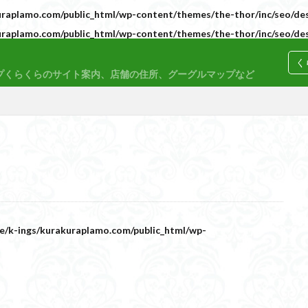
raplamo.com/public_html/wp-content/themes/the-thor/inc/seo/des
raplamo.com/public_html/wp-content/themes/the-thor/inc/seo/des
コトブキヤ
バンダイ
コンペ
く
プくらくらのサイト案内、店舗の住所、グーグルマップなど
M
30MP
30MS
86
ACVI
Amplified
Amplified IMG
EG
END OF HEROES
EXスタンダード
FA:G
Fate
F
rd Amplified
Figure-riseLABO
FULL MECHANICS
GQuuuuuuX
nary Skeleton
MG
MGEX
MGSD
MODEROID
MSD
e/k-ings/kurakuraplamo.com/public_html/wp-
PLAMAX
PLUM
PUIPUI
Re incarnation
Reincarnation
SDW
SDWヒーローズ
SDガンダム
SDクロスシルエット
ーズ
SEED
SEEDFREEDOM
show up
Supreme
ULTIMA
Urdr-Hunt
wave
YOASOBI
くらくらの挑戦状2021
く