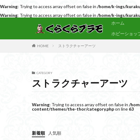
Warning
: Trying to access array offset on false in
/home/k-ings/kuraku
Warning
: Trying to access array offset on false in
/home/k-ings/kuraku
サンプル
素組代行
ホーム
ホビーショッ
カテゴリー
HOME
ストラクチャーアーツ
タグ
CATEGORY
30MF
30M
ストラクチャーアーツ
BB戦士
CS
Figure-rise Standa
HGUC
Imagi
Warning
: Trying to access array offset on false in
/hom
content/themes/the-thor/category.php
on line
63
PLAMATEA
SDCS
SDEX
SDワールドヒーロ
新着順
人気順
ULTRAMAN SUIT