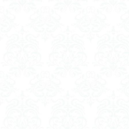
平成ザクジム合戦
横浜ガンダム
素組レビュー
素組紹介
組
蒼穹のファフナー
鉄血のオルフェン
魔装機神
龍