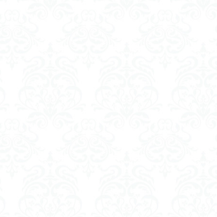
ダメージ表現
チトセリウム
ティタノマキア
ディアゴステ
ドラゴンボールZ
ナイチンゲール
ナデシコ
ハイパークロームA
トレイバー
パーツ紹介
ビルドメタバース
ファフナー
フィギ
スタンダード
フィギュアライズ・ラボ
フォーゼ
フルメカニクス
・ガール
フレームミュージック・ガール
ブレンパワード
プラノサ
プラモ
プラモデル
プラモ紹介
プレミアムバンダイ
ヘキサギ
らくら
ボトムズ
ポケモン
マクロス
マクロスF
マクロ
マクロスプラス
マクロス７
マジンガーZ
マックスファクトリ
メガミデバイス
メッキ風塗装
モデロイド
モルカー
ヤマ
EL3199
ランナー
ランナー紹介
レビュー
ワタル
ワ
一番くじ
三国創傑伝
仮面ライダー
仮面ライダーアギト
イブ
仮面ライダーブレイド
侵略ロボ
倉持ｷｮｰﾘｭｰ
元祖SD
者王
化石
塗装
塗装組立キット
境界戦機
展示
平
くらくら
平成ザクジム合戦くらくらR
平成ザクジム合戦くらくらR3