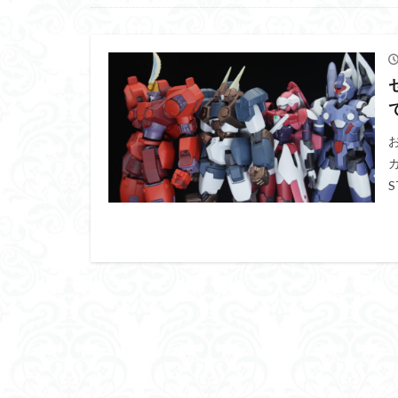
くらくらプラモア
くらくら・オブザ
アイドルマスター
アリスギア・アイ
ウルズハント
エンドオブヒーロ
ガオガイガー
S
ガンダムＳＥＥＤ
キングヘイロー
グランゾート
コピック塗装
サンプル
ザ
シンデュアリティ
スターウォーズ
スーパーロボット