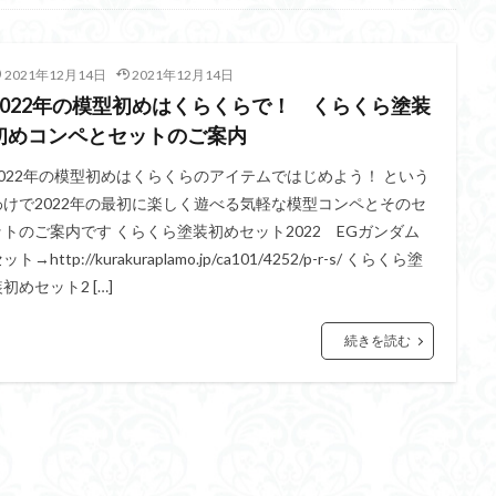
イギス
くらくらプラモコンペ
くらくら・オブザデッドコンペ
デッドプラモコンペ
くらくら創彩少女庭園コンペ
くらくら塗装初めセット
2021年12月14日
2021年12月14日
アイドルマスターシャイニーカラーズ
アイマス
アギト
アス
2022年の模型初めはくらくらで！ くらくら塗装
ギス
アリス・ギア・アイギス
アーマードコア
アーマード・コア
初めコンペとセットのご案内
ウルトラマン
ウルトラマンZ
エクスプローリングラボネイチャー
2022年の模型初めはくらくらのアイテムではじめよう！ という
ーズ
エヴァ
エヴァンゲリオン
オリジン
オルフェンズ
わけで2022年の最初に楽しく遊べる気軽な模型コンペとそのセ
ットのご案内です くらくら塗装初めセット2022 EGガンダム
ガンダム
ガンダムSEED
ガンダムW
ガンダムアーティファクト
ット→http://kurakuraplamo.jp/ca101/4252/p-r-s/ くらくら塗
ガンプラ
ガンプラレビュー
ガンｘソード
ガールガンレディ
初めセット2 […]
クウガ
ククルスドアン
クロスシルエット
グッドスマイルカン
ゲッター
ゲッターアーク
ゲート処理
ゲート処理追加
コト
続きを読む
コラボ
コードビースト
ゴジラ
ゴーダンナー
サムネ
ク陣営
シタデル
シタデルカラー
シャニマス
シンエヴァンゲ
シン・エヴァンゲリオン劇場版
ジム陣営
ジークアクス
スク
ストラクチャーアーツ
スパロボ
スパロボＯＧ
スミ入れ
大戦
スーパーロボット大戦OG
セブンイレブン
ゼノギアス