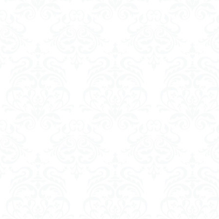
ダイスdeシタデル
ドラゴンボール
バンダイ
パ
フィギュアライズ
フレームアームズ
プラフィア
ホビーショップく
マクロスデルタ
ムーミンハウス
ヤマトよ永遠に REB
ヱヴァンゲリヲン
仮面ライダードラ
内容紹介
勇
平成ザクジム合戦