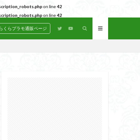
cription_robots.php
on line
42
cription_robots.php
on line
42
らくらプラモ通販ページ
N
BANDAI
igure-rise Standard
HG
HGCE
Netflix
PG
RG
SD
GEAR
らくらコンペ