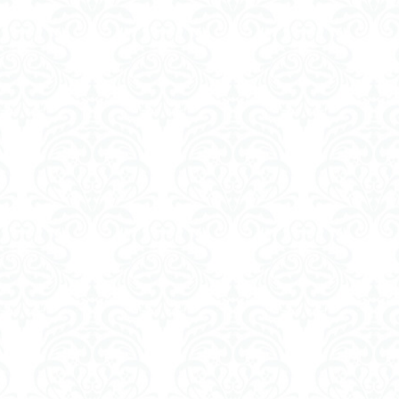
くらくらR4
平成ザクジム合戦くらくらR6
平成ザクジム合戦くらくらR7
橘猫工業
機動動姫
水星の魔女
筆塗
筆塗り
簡単フィ
素組代行
素組代行キット一覧
素組代行サービス
素組依頼
み立てました
組み立て代行
組み立て依頼
組立代行
組立依頼
装甲娘
輝羅鋼
途中経過
遊戯王
遊模
配信特別企
ズ
閃光のハサウェイ
食玩
鬼滅の刃
魔神創造伝ワタル
神丸
龍騎
ＨＧ
ＭＧ
ＲＧ
ＳＲＷ
検索