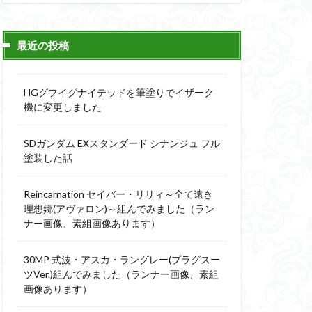
ィーニ
デジモン
g
バトローグ
最近の投稿
ュア
フル塗装
HGグフイグナイテッドを筆塗りでイザーク
ウルス
機に変更しました
ア
ベルセルク
SDガンダム EXスタンダード シナンジュ フル
スΔ
塗装した話
ー
ト
Reincarnation セイバー・リリィ～全て遠き
理想郷(アヴァロン)～組んでみました（ラン
ンピース
ナー画像、素組画像あります）
全塗装
30MP 式波・アスカ・ラングレー(プラグスー
成ザクジム合戦R4
ツVer.)組んでみました（ランナー画像、素組
画像あります）