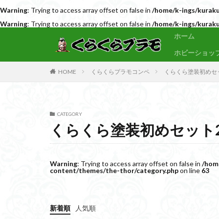
Warning
: Trying to access array offset on false in
/home/k-ings/kuraku
Warning
: Trying to access array offset on false in
/home/k-ings/kuraku
サンプル
素組代行
ホーム
ホビーショッ
カテゴリー
HOME
くらくらプラモコンペ
くらくら塗装初めセッ
タグ
CATEGORY
30MF
30M
くらくら塗装初めセット2
BB戦士
CS
Figure-rise Standa
HGUC
Imagi
Warning
: Trying to access array offset on false in
/hom
content/themes/the-thor/category.php
on line
63
PLAMATEA
SDCS
SDEX
SDワールドヒーロ
新着順
人気順
ULTRAMAN SUIT