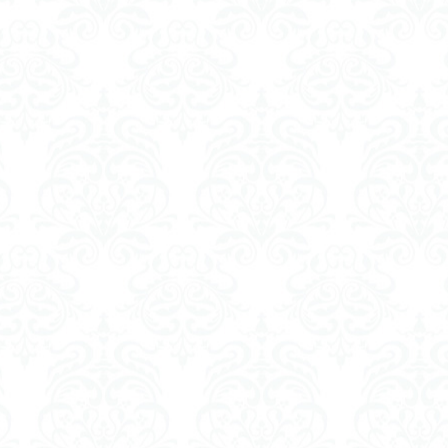
ダメージ表現
チトセリウム
ティタノマキア
ディアゴステ
ドラゴンボールZ
ナイチンゲール
ナデシコ
ハイパークロームA
トレイバー
パーツ紹介
ビルドメタバース
ファフナー
フィギ
スタンダード
フィギュアライズ・ラボ
フォーゼ
フルメカニクス
・ガール
フレームミュージック・ガール
ブレンパワード
プラノサ
プラモ
プラモデル
プラモ紹介
プレミアムバンダイ
ヘキサギ
らくら
ボトムズ
ポケモン
マクロス
マクロスF
マクロ
マクロスプラス
マクロス７
マジンガーZ
マックスファクトリ
メガミデバイス
メッキ風塗装
モデロイド
モルカー
ヤマ
EL3199
ランナー
ランナー紹介
レビュー
ワタル
ワ
一番くじ
三国創傑伝
仮面ライダー
仮面ライダーアギト
イブ
仮面ライダーブレイド
侵略ロボ
倉持ｷｮｰﾘｭｰ
元祖SD
者王
化石
塗装
塗装組立キット
境界戦機
展示
平
くらくら
平成ザクジム合戦くらくらR
平成ザクジム合戦くらくらR3