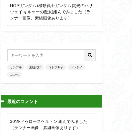
楽園追放
HG Ξガンダム (機動戦士ガンダム 閃光のハサ
ニッシュ
素組
ウェイ キルケーの魔女)組んでみました（ラ
ンナー画像、素組画像あります）
素組画像
画
魔神英雄伝ワタル
サンプル
素組代行
コトブキヤ
バンダイ
コンペ
最近のコメント
30MFドゥロースケルトン 組んでみました
（ランナー画像、素組画像あります）