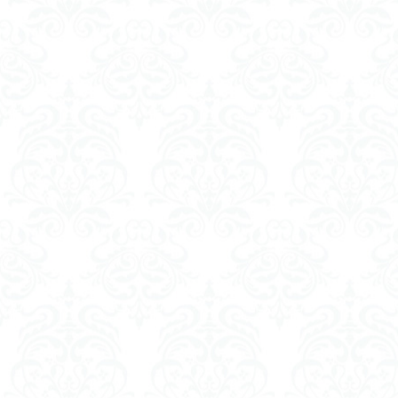
平成ザクジム合戦
横浜ガンダム
素組レビュー
素組紹介
組
蒼穹のファフナー
鉄血のオルフェン
魔装機神
龍