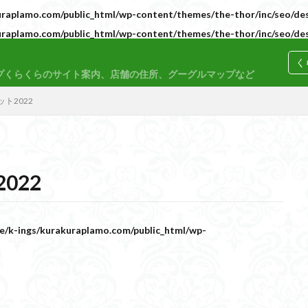
raplamo.com/public_html/wp-content/themes/the-thor/inc/seo/des
raplamo.com/public_html/wp-content/themes/the-thor/inc/seo/des
コトブキヤ
バンダイ
コンペ
く
プくらくらのサイト案内、店舗の住所、グーグルマップなど
ト2022
M
30MP
30MS
86
ACVI
Amplified
Amplified IMG
022
EG
END OF HEROES
EXスタンダード
FA:G
Fate
F
rd Amplified
Figure-riseLABO
FULL MECHANICS
GQuuuuuuX
nary Skeleton
MG
MGEX
MGSD
MODEROID
MSD
e/k-ings/kurakuraplamo.com/public_html/wp-
PLAMAX
PLUM
PUIPUI
Re incarnation
Reincarnation
SDW
SDWヒーローズ
SDガンダム
SDクロスシルエット
ーズ
SEED
SEEDFREEDOM
show up
Supreme
ULTIMA
Urdr-Hunt
wave
YOASOBI
くらくらの挑戦状2021
く