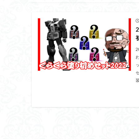
くらくらプラモア
くらくら・オブザ
アイドルマスター
アリスギア・アイ
ウルズハント
エンドオブヒーロ
ガオガイガー
セ
ガンダムＳＥＥＤ
装
キングヘイロー
グランゾート
コピック塗装
サンプル
ザ
シンデュアリティ
スターウォーズ
スーパーロボット